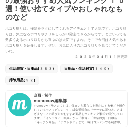
の最強おすすめ人気ランキング10
選！使い捨てタイプやおしゃれなも
のなど
ホコリ取りは、掃除をラクにしてくれるアイテムとして人気です。ホコリ取
りは、気になるホコリやチリをしっかり除去できるからです。とはいっても
数多くあるホコリ取りから選ぶのは大変ですよね。そこで今回は人気のある
ホコリ取りを紹介します。ぜひ、お気に入りのホコリ取りを見つけてくださ
いね。
2023年04月11日更新
生活雑貨・日用品(383)
日用品・生活雑貨(140)
掃除用品(52)
企画・制作
monocow編集部
monocow（モノカウ）は、住まいと暮らしを豊かにするモノを紹介
しているモノマガジンです。編集部独自のリサーチに基づき、さま
ざまなモノの選び方やおすすめ商品をランキング形式で紹介してい
ます。「インテリア・家具」から「家電」「生活雑貨・日用品」
「キッチン用品」「アウトドア」まで、毎日コンテンツを制作中。