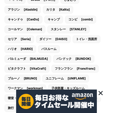
アラジン [Aladdin]
カリタ [Kalita]
キャンドゥ [CanDo]
キャンプ
コンビ [combi]
コールマン [Coleman]
スタンレー [STANLEY]
セリア [Seria]
ダイソー [DAISO]
トイレ・洗面所
ハリオ [HARIO]
バスルーム
バルミューダ [BALMUDA]
バンドック [BUNDOK]
ビタクラフト [VitaCraft]
フランフラン [Francfranc]
ブルーノ [BRUNO]
ユニフレーム [UNIFLAME]
ワークマン [workman]
子供部屋・キッズルーム
寝室・ベッドルーム
庭・テラス
押入れ・クローゼット
旅行
書斎
玄関・エントランス
西松屋