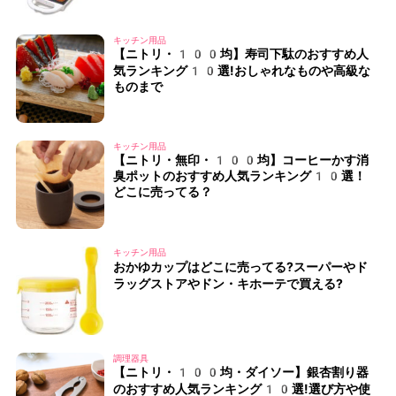
キッチン用品
【ニトリ・100均】寿司下駄のおすすめ人
気ランキング10選!おしゃれなものや高級な
ものまで
キッチン用品
【ニトリ・無印・100均】コーヒーかす消
臭ポットのおすすめ人気ランキング10選！
どこに売ってる？
キッチン用品
おかゆカップはどこに売ってる?スーパーやド
ラッグストアやドン・キホーテで買える?
調理器具
【ニトリ・100均・ダイソー】銀杏割り器
のおすすめ人気ランキング10選!選び方や使