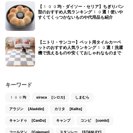
【100均・ダイソー・セリア】ちぎりパン
型のおすすめ人気ランキング10選！使いや
すくてくっつかないものや代用品も紹介
【ニトリ・サンコー】ペット用タイルカーペ
ットのおすすめ人気ランキング10選！洗濯
機で洗えるものや安くておしゃれなものまで
キーワード
100均
siroca [シロカ]
しまむら
アラジン [Aladdin]
カリタ [Kalita]
キャンドゥ [CanDo]
キャンプ
コンビ [combi]
コールマン [Coleman]
スタンレー [STANLEY]