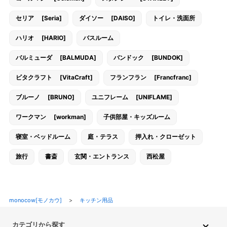
セリア [Seria]
ダイソー [DAISO]
トイレ・洗面所
ハリオ [HARIO]
バスルーム
バルミューダ [BALMUDA]
バンドック [BUNDOK]
ビタクラフト [VitaCraft]
フランフラン [Francfranc]
ブルーノ [BRUNO]
ユニフレーム [UNIFLAME]
ワークマン [workman]
子供部屋・キッズルーム
寝室・ベッドルーム
庭・テラス
押入れ・クローゼット
旅行
書斎
玄関・エントランス
西松屋
monocow[モノカウ]
>
キッチン用品
カテゴリから探す