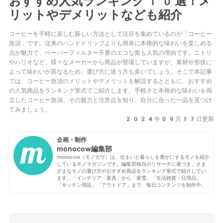
おすすめ人気ランキング10選！メ
リットやデメリットなども紹介
コーヒーを手軽に楽しむ新しい方法として注目を集めているのが「コーヒー
急須」です。従来のハンドドリップよりも簡単に本格的な味わいを楽しめる
点が魅力で、ペーパーフィルター不要のエコな面も人気の理由です。ニトリ
やハリオなど、様々なメーカーから商品が登場していますが、素材や形状に
よって味わいが異なるため、選び方に迷う方も多いでしょう。そこで本記事
では、コーヒー急須のメリットやデメリットを解説するとともに、おすすめ
の人気商品をランキング形式でご紹介します。手軽さと本格的な味わいを両
立したコーヒー急須。その魅力と注意点を知り、自分に合った一品を見つけ
てみましょう。
2024年09月17日更新
企画・制作
monocow編集部
monocow（モノカウ）は、住まいと暮らしを豊かにするモノを紹介
しているモノマガジンです。編集部独自のリサーチに基づき、さま
ざまなモノの選び方やおすすめ商品をランキング形式で紹介してい
ます。「インテリア・家具」から「家電」「生活雑貨・日用品」
「キッチン用品」「アウトドア」まで、毎日コンテンツを制作中。