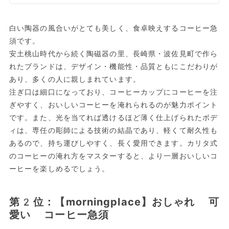
白い陶器の風合いがとても美しく、食卓映えするコーヒー急
須です。
安土桃山時代から続く陶磁器の里、長崎県・波佐見町で作ら
れたブランドは、デザイン・機能性・品質ともにこだわりが
あり、多くの人に親しまれています。
注ぎ口は細口になっており、コーヒーカップにコーヒーを注
ぎやすく、おいしいコーヒーを淹れられるのが魅力ポイント
です。また、光を当てれば透けるほど薄く仕上げられたボデ
ィは、専任の彫師による技術の結晶であり、軽くて耐久性も
あるので、持ち運びしやすく、長く愛用できます。カリタ式
のコーヒーの淹れ方をマスターすると、より一層おいしいコ
ーヒーを楽しめるでしょう。
第2位：【morningplace】おしゃれ 可
愛い コーヒー急須