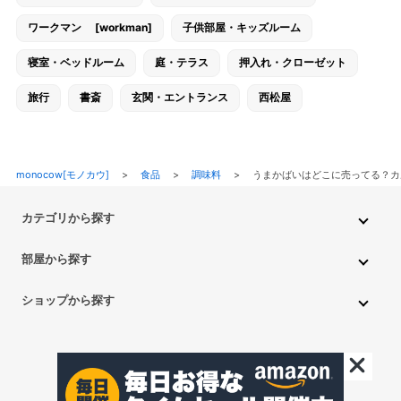
ワークマン [workman]
子供部屋・キッズルーム
寝室・ベッドルーム
庭・テラス
押入れ・クローゼット
旅行
書斎
玄関・エントランス
西松屋
monocow[モノカウ]
>
食品
>
調味料
>
うまかばいはどこに売ってる？カ
カテゴリから探す
インテリア・家具
家電
キッチン用品
生活雑貨・用品
部屋から探す
PC・スマホ・通信
DIY・ガーデニング
ファッション
キッチン・ダイニングルーム
リビングルーム
キッチン用品
ショップから探す
ペット用品
ベビー・キッズ
車・バイク
趣味・ホビー
子供部屋・キッズルーム
寝室・ベッドルーム
書斎
ニトリ
無印良品
IKEA
フランフラン
CAINZ
DAISO
食品
不用品回収・買取
トイレ・洗面所
バスルーム
押入れ・クローゼット
セリア
玄関・エントランス
庭・テラス/a>
一人暮らし
アイリスオーヤマ
しまむら
西松屋
CanDo
©monocow All Rights Reserved.