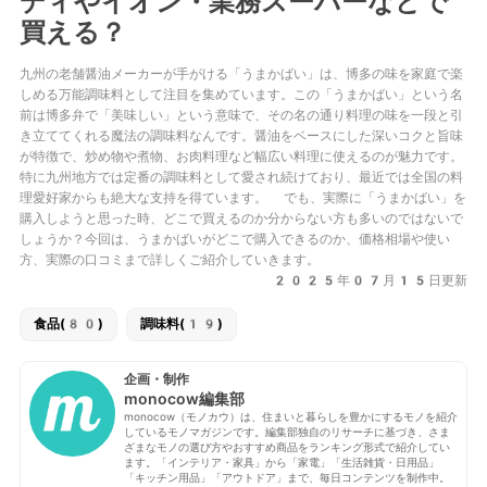
ディやイオン・業務スーパーなどで
買える？
九州の老舗醤油メーカーが手がける「うまかばい」は、博多の味を家庭で楽
しめる万能調味料として注目を集めています。この「うまかばい」という名
前は博多弁で「美味しい」という意味で、その名の通り料理の味を一段と引
き立ててくれる魔法の調味料なんです。醤油をベースにした深いコクと旨味
が特徴で、炒め物や煮物、お肉料理など幅広い料理に使えるのが魅力です。
特に九州地方では定番の調味料として愛され続けており、最近では全国の料
理愛好家からも絶大な支持を得ています。 でも、実際に「うまかばい」を
購入しようと思った時、どこで買えるのか分からない方も多いのではないで
しょうか？今回は、うまかばいがどこで購入できるのか、価格相場や使い
方、実際の口コミまで詳しくご紹介していきます。
2025年07月15日更新
食品(80)
調味料(19)
企画・制作
monocow編集部
monocow（モノカウ）は、住まいと暮らしを豊かにするモノを紹介
しているモノマガジンです。編集部独自のリサーチに基づき、さま
ざまなモノの選び方やおすすめ商品をランキング形式で紹介してい
ます。「インテリア・家具」から「家電」「生活雑貨・日用品」
「キッチン用品」「アウトドア」まで、毎日コンテンツを制作中。