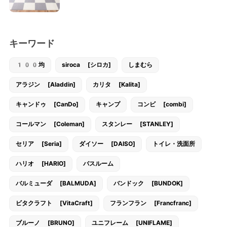
キーワード
100均
siroca [シロカ]
しまむら
アラジン [Aladdin]
カリタ [Kalita]
キャンドゥ [CanDo]
キャンプ
コンビ [combi]
コールマン [Coleman]
スタンレー [STANLEY]
セリア [Seria]
ダイソー [DAISO]
トイレ・洗面所
ハリオ [HARIO]
バスルーム
バルミューダ [BALMUDA]
バンドック [BUNDOK]
ビタクラフト [VitaCraft]
フランフラン [Francfranc]
ブルーノ [BRUNO]
ユニフレーム [UNIFLAME]