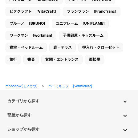
ビタクラフト [VitaCraft]
フランフラン [Francfranc]
ブルーノ [BRUNO]
ユニフレーム [UNIFLAME]
ワークマン [workman]
子供部屋・キッズルーム
寝室・ベッドルーム
庭・テラス
押入れ・クローゼット
旅行
書斎
玄関・エントランス
西松屋
monocow[モノカウ]
>
バーミキュラ [Vermicular]
カテゴリから探す
インテリア・家具
家電
キッチン用品
生活雑貨・用品
部屋から探す
PC・スマホ・通信
DIY・ガーデニング
ファッション
キッチン・ダイニングルーム
リビングルーム
キッチン用品
ショップから探す
ペット用品
ベビー・キッズ
車・バイク
趣味・ホビー
子供部屋・キッズルーム
寝室・ベッドルーム
書斎