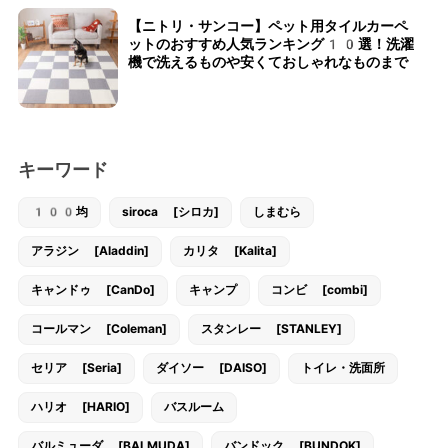
【ニトリ・サンコー】ペット用タイルカーペ
ットのおすすめ人気ランキング10選！洗濯
機で洗えるものや安くておしゃれなものまで
キーワード
100均
siroca [シロカ]
しまむら
アラジン [Aladdin]
カリタ [Kalita]
キャンドゥ [CanDo]
キャンプ
コンビ [combi]
コールマン [Coleman]
スタンレー [STANLEY]
セリア [Seria]
ダイソー [DAISO]
トイレ・洗面所
ハリオ [HARIO]
バスルーム
バルミューダ [BALMUDA]
バンドック [BUNDOK]