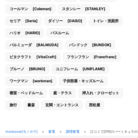
コールマン [Coleman]
スタンレー [STANLEY]
セリア [Seria]
ダイソー [DAISO]
トイレ・洗面所
ハリオ [HARIO]
バスルーム
バルミューダ [BALMUDA]
バンドック [BUNDOK]
ビタクラフト [VitaCraft]
フランフラン [Francfranc]
ブルーノ [BRUNO]
ユニフレーム [UNIFLAME]
ワークマン [workman]
子供部屋・キッズルーム
寝室・ベッドルーム
庭・テラス
押入れ・クローゼット
旅行
書斎
玄関・エントランス
西松屋
monocow[モノカウ]
>
家電
>
調理家電
>
口コミで評判のバーミキュラの