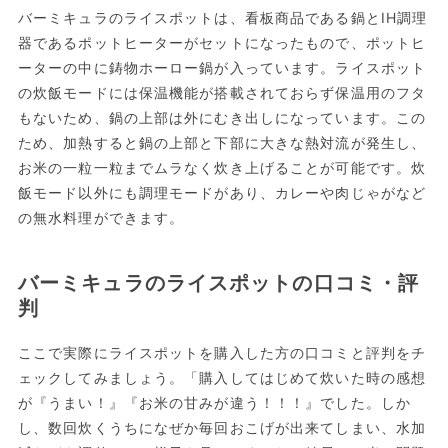
バーミキュラのライスポットは、看板商品である鍋とIH調理
器であるポットヒーターがセットになったもので、ポットヒ
ーターの中に鋳物ホーロー鍋が入っています。ライスポット
の炊飯モードには保温機能が搭載されておらず保温用のフタ
もないため、鍋の上部は外にむき出しになっています。この
ため、加熱すると鍋の上部と下部に大きな熱対流が発生し、
お米の一粒一粒までムラなく炊き上げることが可能です。炊
飯モード以外にも調理モードがあり、カレーや肉じゃがなど
の無水料理ができます。
バーミキュラのライスポットの口コミ・評
判
ここで実際にライスポットを購入した方の口コミと評判をチ
ェックしてみましょう。「購入してはじめて炊いた時の感想
が『うまい！』『お米の甘みが違う！！！』でした。しか
し、数回炊くうちになぜか毎回おこげが出来てしまい、水加