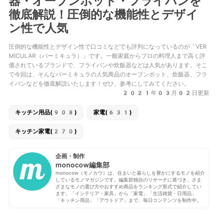
器・オープンポッド・フライパンを
徹底解説！圧倒的な機能性とデザイ
ン性で人気
圧倒的な機能性とデザイン性で口コミなどでも評判になっているのが「VER
MICULAR（バーミキュラ）」です。一般家庭からプロの料理人まで高く評
価されているブランドで、フライパンや炊飯器などは人気があります。そこ
で今回は、そんなバーミキュラの人気商品のオーブンポット、炊飯器、フラ
イパンなどを徹底解説いたします！ぜひ、参考にしてみてください。
2021年03月02日更新
キッチン用品(908)
家電(631)
キッチン家電(270)
企画・制作
monocow編集部
monocow（モノカウ）は、住まいと暮らしを豊かにするモノを紹介
しているモノマガジンです。編集部独自のリサーチに基づき、さま
ざまなモノの選び方やおすすめ商品をランキング形式で紹介してい
ます。「インテリア・家具」から「家電」「生活雑貨・日用品」
「キッチン用品」「アウトドア」まで、毎日コンテンツを制作中。