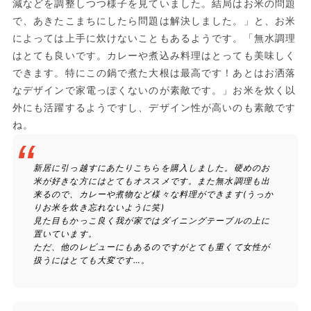
減などを調整しつつ様子を見ていました。結局はお米の問題
で、あきたこまちにしたら問題は解決しました。」と、お米
によっては上手に炊けないこともあるようです。「無水調理
はとても良いです。カレーや煮込み料理はとっても美味しく
できます。特にこの鍋で煮た大根は最高です！あとはお洒落
なデザインで家電っぽくないのが素敵です。」お米を炊く以
外にも活躍するようですし、デザイン性が高いのも素敵です
ね。
新居に引っ越すにあたりこちらを購入しました。硬めのお
米が好きな方にはとてもオススメです。また無水調理も出
来るので、カレーや煮物など様々な料理ができます(うっか
りお米を炊き忘れないように笑)
見た目もかっこ良く我が家ではダイニングテーブルの上に
置いています。
ただ、他のレビューにもあるのですがとても重くて女性が
扱うにはとても大変です…。