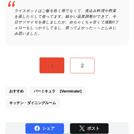
ライスポットはご飯を炊く用でなくて、煮込み料理や野菜
を蒸したりして使ってます。細かい温度調整ができて、今
日サツマイモを蒸しましたが、めちゃくちゃ甘くて感動!!フ
ォローもしっかりしてるし、買ってよかった～～としみじ
み思いました。
1
2
おすすめ
バーミキュラ [Vermicular]
キッチン・ダイニングルーム
シェア
ポスト