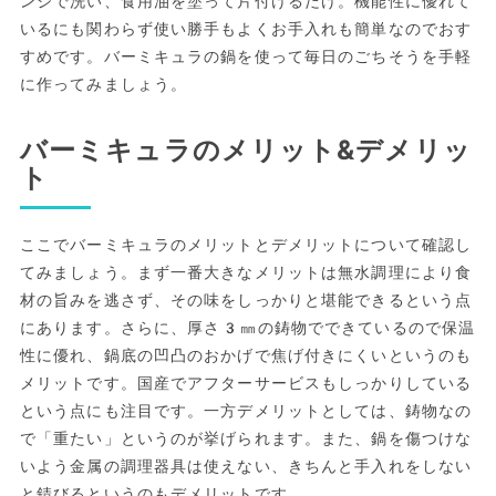
ンジで洗い、食用油を塗って片付けるだけ。機能性に優れて
いるにも関わらず使い勝手もよくお手入れも簡単なのでおす
すめです。バーミキュラの鍋を使って毎日のごちそうを手軽
に作ってみましょう。
バーミキュラのメリット&デメリッ
ト
ここでバーミキュラのメリットとデメリットについて確認し
てみましょう。まず一番大きなメリットは無水調理により食
材の旨みを逃さず、その味をしっかりと堪能できるという点
にあります。さらに、厚さ3㎜の鋳物でできているので保温
性に優れ、鍋底の凹凸のおかげで焦げ付きにくいというのも
メリットです。国産でアフターサービスもしっかりしている
という点にも注目です。一方デメリットとしては、鋳物なの
で「重たい」というのが挙げられます。また、鍋を傷つけな
いよう金属の調理器具は使えない、きちんと手入れをしない
と錆びるというのもデメリットです。