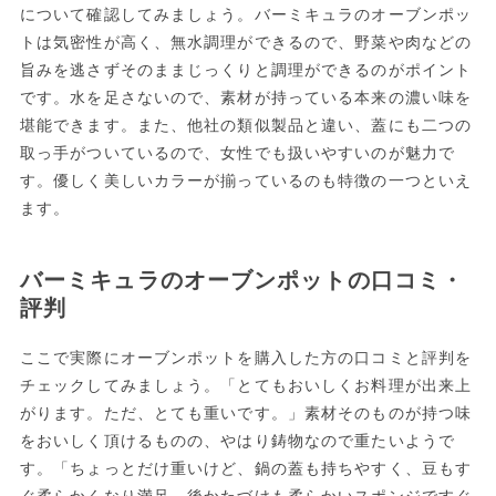
について確認してみましょう。バーミキュラのオーブンポッ
トは気密性が高く、無水調理ができるので、野菜や肉などの
旨みを逃さずそのままじっくりと調理ができるのがポイント
です。水を足さないので、素材が持っている本来の濃い味を
堪能できます。また、他社の類似製品と違い、蓋にも二つの
取っ手がついているので、女性でも扱いやすいのが魅力で
す。優しく美しいカラーが揃っているのも特徴の一つといえ
ます。
バーミキュラのオーブンポットの口コミ・
評判
ここで実際にオーブンポットを購入した方の口コミと評判を
チェックしてみましょう。「とてもおいしくお料理が出来上
がります。ただ、とても重いです。」素材そのものが持つ味
をおいしく頂けるものの、やはり鋳物なので重たいようで
す。「ちょっとだけ重いけど、鍋の蓋も持ちやすく、豆もす
ぐ柔らかくなり満足。後かたづけも柔らかいスポンジですぐ