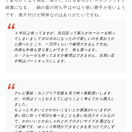
綺麗になる。」鍋の蓋の持ち手はやはり使い勝手が良いよう
です。後片付けが簡単なのはありがたいですね。
6年以上使ってますが、先日誤って家人がホーローを削っ
てしまいましてボロボロになったので新しいのを買おうか
と調べたところ、一万円くらいで修理できるんですね。
内側も外側も塗り直しができて、色も選べます。
ル・クルーゼも持ってますが修理はできません。次買い足
す時はバーミキュラにします。
テレビ番組：カンブリア宮殿を見て時々衝動買いします
が、今回はぐっとおさえてしばらくよく考えてから購入し
ました。
ちょっと大きいとかかわいくないとか家族がいいますが、
多い目に作って何日か食べることも多い生活スタイルなの
で、かわいいとかおしゃれとかで小さいサイズを選ばなく
て正解です。ゆっくり料理ができるときを見つけて少しず