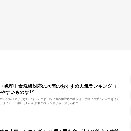
ー・象印】食洗機対応の水筒のおすすめ人気ランキング1
いやすいものなど
すい水筒は欠かせないアイテムです。特に食洗機対応の水筒は、手軽にお手入れができるた
、タイガー、象印といった信頼のブランドから、おしゃれで...