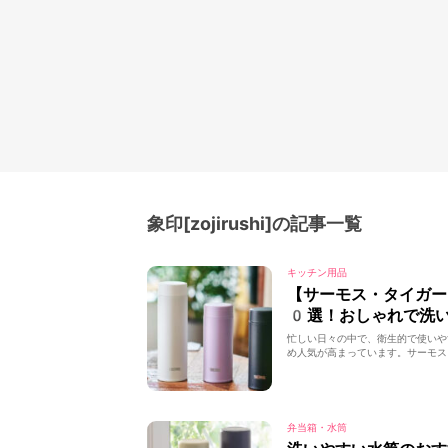
象印[zojirushi]の記事一覧
キッチン用品
【サーモス・タイガ
0選！おしゃれで洗
忙しい日々の中で、衛生的で使いや
め人気が高まっています。サーモス
弁当箱・水筒