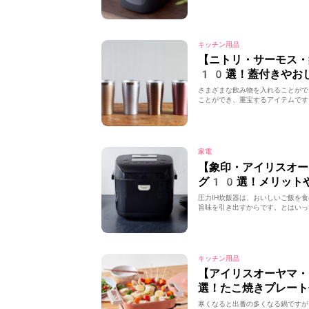
キッチン用品
【ニトリ・サーモス・
10選！蓋付きやお
さまざまな飲み物を入れることがで
ことができ、重宝するアイテムです
家電
【象印・アイリスオー
グ10選！メリット
圧力IH炊飯器は、おいしいご飯を
旨味を引き出すからです。とはいって
キッチン用品
【アイリスオーヤマ
選！たこ焼きプレート
寒くなると出番の多くなる鍋ですが