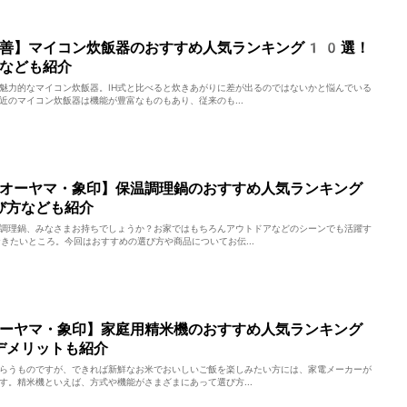
山善】マイコン炊飯器のおすすめ人気ランキング10選！
なども紹介
魅力的なマイコン炊飯器。IH式と比べると炊きあがりに差が出るのではないかと悩んでいる
近のマイコン炊飯器は機能が豊富なものもあり、従来のも...
オーヤマ・象印】保温調理鍋のおすすめ人気ランキング
び方なども紹介
調理鍋、みなさまお持ちでしょうか？お家ではもちろんアウトドアなどのシーンでも活躍す
きたいところ。今回はおすすめの選び方や商品についてお伝...
ーヤマ・象印】家庭用精米機のおすすめ人気ランキング
デメリットも紹介
らうものですが、できれば新鮮なお米でおいしいご飯を楽しみたい方には、家電メーカーが
す。精米機といえば、方式や機能がさまざまにあって選び方...