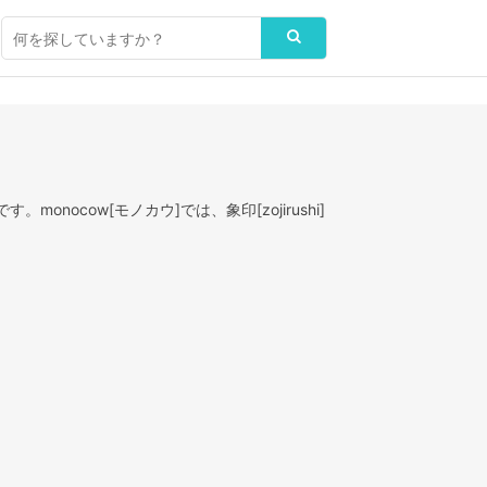
onocow[モノカウ]では、象印[zojirushi]