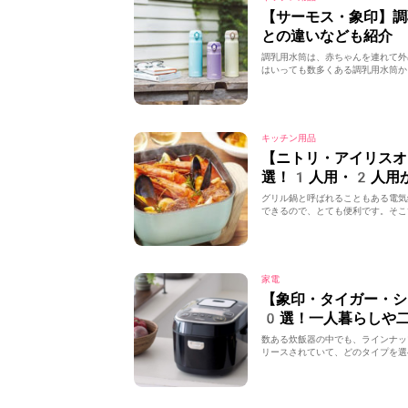
【サーモス・象印】
との違いなども紹介
調乳用水筒は、赤ちゃんを連れて外
はいっても数多くある調乳用水筒か
キッチン用品
【ニトリ・アイリス
選！1人用・2人用
グリル鍋と呼ばれることもある電気
できるので、とても便利です。そこ
家電
【象印・タイガー・
0選！一人暮らしや
数ある炊飯器の中でも、ラインナッ
リースされていて、どのタイプを選