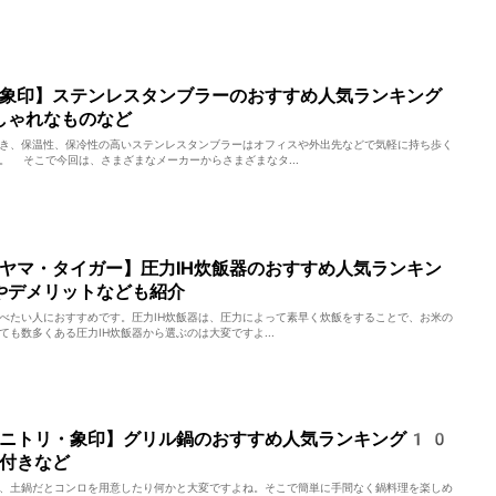
象印】ステンレスタンブラーのおすすめ人気ランキング
しゃれなものなど
き、保温性、保冷性の高いステンレスタンブラーはオフィスや外出先などで気軽に持ち歩く
。 そこで今回は、さまざまなメーカーからさまざまなタ...
ヤマ・タイガー】圧力IH炊飯器のおすすめ人気ランキン
やデメリットなども紹介
食べたい人におすすめです。圧力IH炊飯器は、圧力によって素早く炊飯をすることで、お米の
も数多くある圧力IH炊飯器から選ぶのは大変ですよ...
・ニトリ・象印】グリル鍋のおすすめ人気ランキング10
付きなど
、土鍋だとコンロを用意したり何かと大変ですよね。そこで簡単に手間なく鍋料理を楽しめ