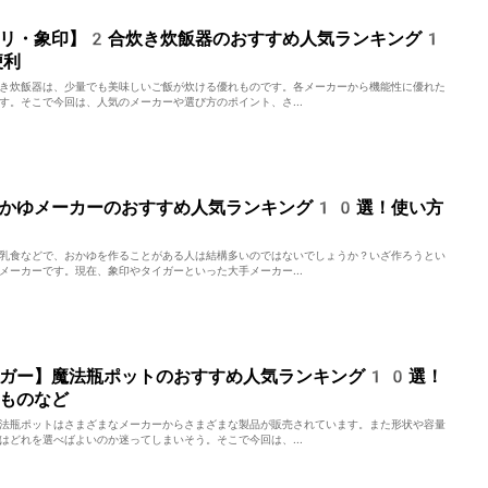
トリ・象印】2合炊き炊飯器のおすすめ人気ランキング1
便利
き炊飯器は、少量でも美味しいご飯が炊ける優れものです。各メーカーから機能性に優れた
す。そこで今回は、人気のメーカーや選び方のポイント、さ...
おかゆメーカーのおすすめ人気ランキング10選！使い方
乳食などで、おかゆを作ることがある人は結構多いのではないでしょうか？いざ作ろうとい
メーカーです。現在、象印やタイガーといった大手メーカー...
イガー】魔法瓶ポットのおすすめ人気ランキング10選！
ものなど
法瓶ポットはさまざまなメーカーからさまざまな製品が販売されています。また形状や容量
はどれを選べばよいのか迷ってしまいそう。そこで今回は、...