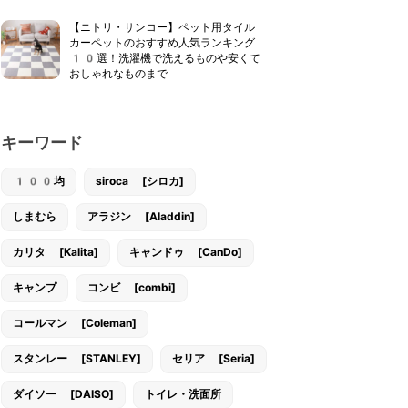
【ニトリ・サンコー】ペット用タイル
カーペットのおすすめ人気ランキング
10選！洗濯機で洗えるものや安くて
おしゃれなものまで
キーワード
100均
siroca [シロカ]
しまむら
アラジン [Aladdin]
カリタ [Kalita]
キャンドゥ [CanDo]
キャンプ
コンビ [combi]
コールマン [Coleman]
スタンレー [STANLEY]
セリア [Seria]
ダイソー [DAISO]
トイレ・洗面所