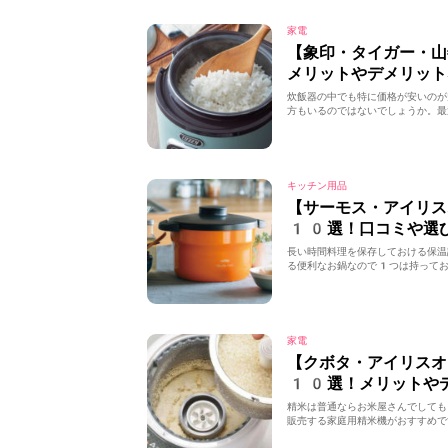
家電
【象印・タイガー・
メリットやデメリット
炊飯器の中でも特に価格が安いのが
方もいるのではないでしょうか。最
キッチン用品
【サーモス・アイリス
10選！口コミや選
長い時間料理を保存しておける保温
る便利なお鍋なので1つは持ってお
家電
【クボタ・アイリスオ
10選！メリットや
精米は普通ならお米屋さんでしても
販売する家庭用精米機がおすすめで