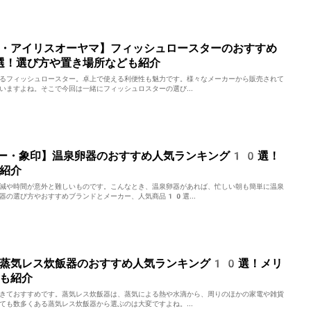
・アイリスオーヤマ】フィッシュロースターのおすすめ
選！選び方や置き場所なども紹介
るフィッシュロースター。卓上で使える利便性も魅力です。様々なメーカーから販売されて
いますよね。そこで今回は一緒にフィッシュロスターの選び...
ー・象印】温泉卵器のおすすめ人気ランキング10選！
紹介
減や時間が意外と難しいものです。こんなとき、温泉卵器があれば、忙しい朝も簡単に温泉
器の選び方やおすすめブランドとメーカー、人気商品10選...
】蒸気レス炊飯器のおすすめ人気ランキング10選！メリ
も紹介
きておすすめです。蒸気レス炊飯器は、蒸気による熱や水滴から、周りのほかの家電や雑貨
ても数多くある蒸気レス炊飯器から選ぶのは大変ですよね。...