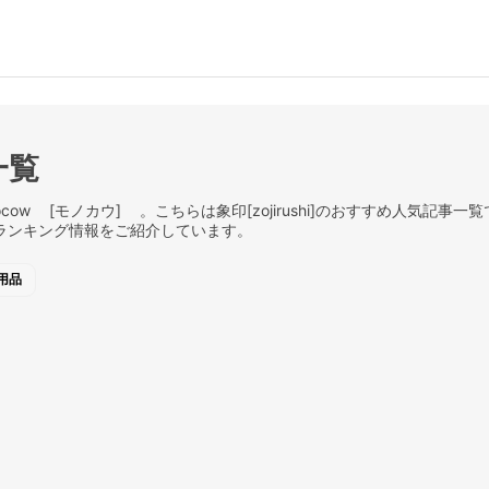
一覧
[モノカウ] 。こちらは象印[zojirushi]のおすすめ人気記事一覧です。m
ランキング情報をご紹介しています。
用品