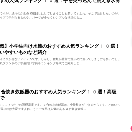
すすめ人気ランキング10選！手を突っ込んで洗える水筒
ですが、洗うのが面倒で後回しにしてしまうことも多いですよね。そこで注目したいのが、
イプで手が入るものや、パーツが少なくシンプルな構造のも...
人気】小学生向け水筒のおすすめ人気ランキング10選！
いやすいものなど紹介
活に欠かせないアイテムです。しかし、種類が豊富で選ぶのに迷ってしまう方も多いでしょ
気ブランドの小学生向け水筒をランキング形式でご紹介しま...
3合炊き炊飯器のおすすめ人気ランキング10選！高級
で
らしにぴったりの調理家電です。3合炊き炊飯器は、少量炊きができるからです。とはいっ
選ぶのは大変ですよね。そこで今回は人気のある3合炊き炊飯...