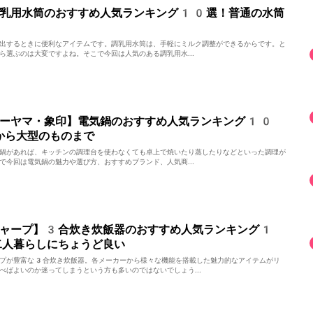
調乳用水筒のおすすめ人気ランキング10選！普通の水筒
出するときに便利なアイテムです。調乳用水筒は、手軽にミルク調整ができるからです。と
ら選ぶのは大変ですよね。そこで今回は人気のある調乳用水...
オーヤマ・象印】電気鍋のおすすめ人気ランキング10
から大型のものまで
鍋があれば、キッチンの調理台を使わなくても卓上で焼いたり蒸したりなどといった調理が
で今回は電気鍋の魅力や選び方、おすすめブランド、人気商...
シャープ】3合炊き炊飯器のおすすめ人気ランキング1
二人暮らしにちょうど良い
プが豊富な3合炊き炊飯器。各メーカーから様々な機能を搭載した魅力的なアイテムがリ
べばよいのか迷ってしまうという方も多いのではないでしょう...