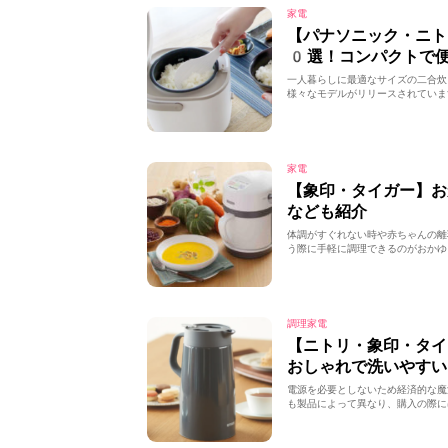
家電
【パナソニック・ニ
0選！コンパクトで
一人暮らしに最適なサイズの二合炊
様々なモデルがリリースされていま
家電
【象印・タイガー】
なども紹介
体調がすぐれない時や赤ちゃんの離
う際に手軽に調理できるのがおかゆ
調理家電
【ニトリ・象印・タ
おしゃれで洗いやすい
電源を必要としないため経済的な魔
も製品によって異なり、購入の際に