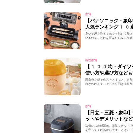
家電
【パナソニック・象印
人気ランキング10
臭いや煙を抑えて魚を美味しく焼け
いるので、どれを選んだら良いか迷
調理家電
【100均・ダイソ
使い方や選び方なども
温泉卵を鍋で作ろうとすると、火加
卵が作れます。そこで今回は温泉卵
家電
【日立・三菱・象印
ットやデメリットなど
蒸気レス炊飯器は、蒸気をカットで
を守ってくれるからです。とはいっ