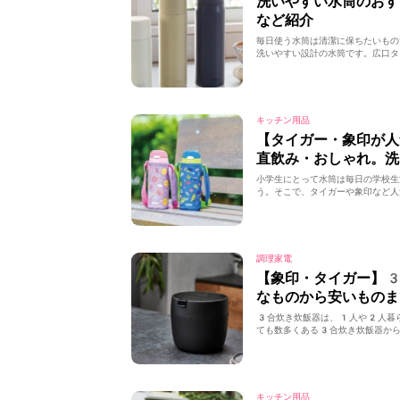
洗いやすい水筒のお
など紹介
毎日使う水筒は清潔に保ちたいもの
洗いやすい設計の水筒です。広口タ
キッチン用品
【タイガー・象印が
直飲み・おしゃれ。洗
小学生にとって水筒は毎日の学校生
う。そこで、タイガーや象印など人
調理家電
【象印・タイガー】
なものから安いものま
3合炊き炊飯器は、1人や2人暮
ても数多くある3合炊き炊飯器から
キッチン用品