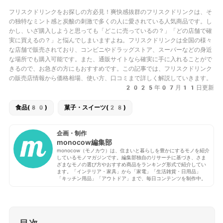
フリスクドリンクをお探しの方必見！爽快感抜群のフリスクドリンクは、そ
の独特なミント感と炭酸の刺激で多くの人に愛されている人気商品です。し
かし、いざ購入しようと思っても「どこに売っているの？」「どの店舗で確
実に買えるの？」と悩んでしまいますよね。フリスクドリンクは全国の様々
な店舗で販売されており、コンビニやドラッグストア、スーパーなどの身近
な場所でも購入可能です。また、通販サイトなら確実に手に入れることがで
きるので、お急ぎの方にもおすすめです。この記事では、フリスクドリンク
の販売店情報から価格相場、使い方、口コミまで詳しく解説していきます。
2025年07月11日更新
食品(80)
菓子・スイーツ(28)
企画・制作
monocow編集部
monocow（モノカウ）は、住まいと暮らしを豊かにするモノを紹介
しているモノマガジンです。編集部独自のリサーチに基づき、さま
ざまなモノの選び方やおすすめ商品をランキング形式で紹介してい
ます。「インテリア・家具」から「家電」「生活雑貨・日用品」
「キッチン用品」「アウトドア」まで、毎日コンテンツを制作中。