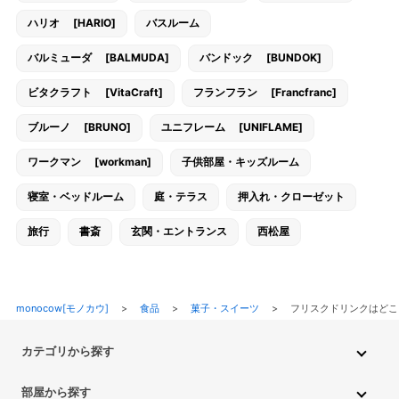
ハリオ [HARIO]
バスルーム
バルミューダ [BALMUDA]
バンドック [BUNDOK]
ビタクラフト [VitaCraft]
フランフラン [Francfranc]
ブルーノ [BRUNO]
ユニフレーム [UNIFLAME]
ワークマン [workman]
子供部屋・キッズルーム
寝室・ベッドルーム
庭・テラス
押入れ・クローゼット
旅行
書斎
玄関・エントランス
西松屋
monocow[モノカウ]
>
食品
>
菓子・スイーツ
>
フリスクドリンクはどこ
カテゴリから探す
インテリア・家具
家電
キッチン用品
生活雑貨・用品
部屋から探す