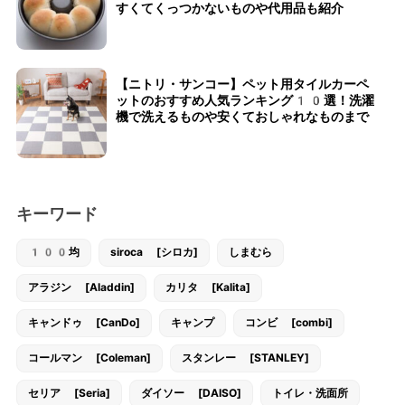
すくてくっつかないものや代用品も紹介
【ニトリ・サンコー】ペット用タイルカーペ
ットのおすすめ人気ランキング10選！洗濯
機で洗えるものや安くておしゃれなものまで
キーワード
100均
siroca [シロカ]
しまむら
アラジン [Aladdin]
カリタ [Kalita]
キャンドゥ [CanDo]
キャンプ
コンビ [combi]
コールマン [Coleman]
スタンレー [STANLEY]
セリア [Seria]
ダイソー [DAISO]
トイレ・洗面所