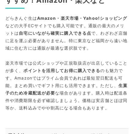
すすめ！Amazon・楽天など
どらきんぐ生は
Amazon・楽天市場・Yahoo!ショッピング
などの大手ECサイトでも購入可能です。通販の最大のメリ
ットは
自宅にいながら確実に購入できる点
で、わざわざ店舗
に足を運ぶ必要がありません。特に東京など福岡から遠い地
域に住む方には通販が最適な選択肢です。
楽天市場では公式ショップや正規取扱店が出店していること
が多く、
ポイントを活用してお得に購入できる
のも魅力で
す。Amazonではプライム会員であれば最短翌日配送も可
能。まとめ買いでギフト用にも活用できます。ただし、
生菓
子のため冷蔵配送が必要
な場合があります。購入時は配送条
件や消費期限を必ず確認しましょう。価格は実店舗とほぼ同
等か、送料込みでやや割高になる場合もあります。