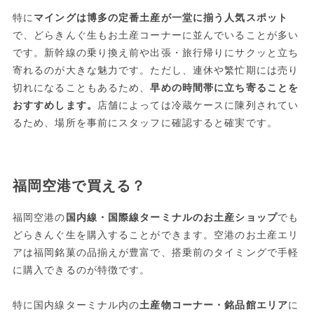
特に
マイングは博多の定番土産が一堂に揃う人気スポット
で、どらきんぐ生もお土産コーナーに並んでいることが多い
です。新幹線の乗り換え前や出張・旅行帰りにサクッと立ち
寄れるのが大きな魅力です。ただし、連休や繁忙期には売り
切れになることもあるため、
早めの時間帯に立ち寄ることを
おすすめします。
店舗によっては冷蔵ケースに陳列されてい
るため、場所を事前にスタッフに確認すると確実です。
福岡空港で買える？
福岡空港の
国内線・国際線ターミナルのお土産ショップ
でも
どらきんぐ生を購入することができます。空港のお土産エリ
アは福岡銘菓の品揃えが豊富で、搭乗前のタイミングで手軽
に購入できるのが特徴です。
特に国内線ターミナル内の
土産物コーナー・銘品館エリア
に