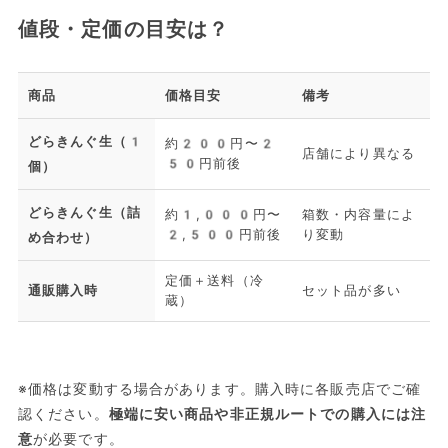
値段・定価の目安は？
商品
価格目安
備考
どらきんぐ生（1
約200円〜2
店舗により異なる
50円前後
個）
どらきんぐ生（詰
約1,000円〜
箱数・内容量によ
2,500円前後
り変動
め合わせ）
定価＋送料（冷
通販購入時
セット品が多い
蔵）
※価格は変動する場合があります。購入時に各販売店でご確
認ください。
極端に安い商品や非正規ルートでの購入には注
意
が必要です。