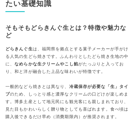
たい基礎知識
そもそもどらきんぐ生とは？特徴や魅力な
ど
どらきんぐ生
は、福岡県を拠点とする菓子メーカーが手がけ
る人気の生どら焼きです。ふんわりとしたどら焼き生地の中
に、
なめらかな生クリームやこし餡
がたっぷりと入ってお
り、和と洋が融合した上品な味わいが特徴です。
一般的などら焼きとは異なり、
冷蔵保存が必要な「生」タイ
プ
のため、しっとり感と濃厚なクリームの口どけが楽しめま
す。博多土産として地元民にも観光客にも親しまれており、
見た目もかわいらしく贈り物としても喜ばれます。食べ頃は
購入後できるだけ早め（消費期限内）が推奨されます。