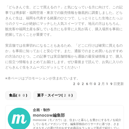
「どらきんぐ生、どこで買えるの？」と気になっている方に向けて、この記
事では
博多駅・福岡空港・東京
での販売情報を徹底的に調査しました。どら
きんぐ生は、福岡を代表する銘菓のひとつで、しっとりとした生地とたっぷ
りのクリームが絶妙にマッチした人気スイーツです。地元の方はもちろん、
観光客や福岡土産を探している方にも非常に人気が高く、購入場所を事前に
把握しておくことが重要です。
実店舗では在庫切れになることもあるため、
「どこに行けば確実に買えるの
か」
を事前に知っておくと安心です。また、通販でのまとめ買いもおすすめ
の方法のひとつ。この記事では実店舗情報から通販の最安値情報まで、購入
に役立つ情報をまとめてお届けします。ぜひ最後まで読んで、お気に入りの
どらきんぐ生をスムーズにゲットしてください！
※本ページはプロモーションが含まれています。
2026年02月19日更新
食品(80)
菓子・スイーツ(28)
企画・制作
monocow編集部
monocow（モノカウ）は、住まいと暮らしを豊かにするモノを紹介
しているモノマガジンです。編集部独自のリサーチに基づき、さま
ざまなモノの選び方やおすすめ商品をランキング形式で紹介してい