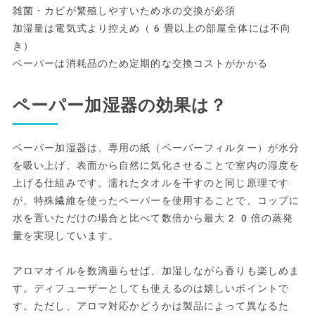
雑菌・カビが繁殖しやすいため水の交換が必須
加湿量は電気式より控えめ（6畳以上の部屋全体には不向
き）
ペーパーは消耗品のため定期的な交換コストがかかる
ペーパー加湿器の効果は？
ペーパー加湿器は、専用の紙（ペーパーフィルター）が水分
を吸い上げ、表面から自然に気化させることで室内の湿度を
上げる仕組みです。濡れたタオルを干すのと同じ原理です
が、特殊繊維を使ったペーパーを使用することで、コップに
水を置いただけの場合と比べて数倍から最大20倍の蒸発
量を実現しています。
アロマオイルを数滴垂らせば、加湿しながら香りも楽しめま
す。ディフューザーとしても使えるのは嬉しいポイントで
す。ただし、アロマ対応かどうかは製品によって異なるた