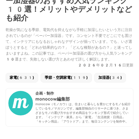
ー加湿器のおすすめ人気ランキング
10選！メリットやデメリットなど
も紹介
乾燥が気になる季節、電気代を抑えながら手軽に加湿したいという方に注目
されているのが「ペーパー加湿器」です。コンセント不要でどこにでも置け
て、インテリアにもなるおしゃれなデザインが揃っています。でも、いざ選
ぼうとすると「どれが効果的なの？」「どんな種類があるの？」と迷ってし
まいますよね。この記事では、ペーパー加湿器の選び方から人気ランキング
10選まで、失敗しない選び方とあわせて詳しく解説します。
2026年02月16日更新
家電(631)
季節・空調家電(119)
加湿器(34)
企画・制作
monocow編集部
monocow（モノカウ）は、住まいと暮らしを豊かにするモノを紹介
しているモノマガジンです。編集部独自のリサーチに基づき、さま
ざまなモノの選び方やおすすめ商品をランキング形式で紹介してい
ます。「インテリア・家具」から「家電」「生活雑貨・日用品」
「キッチン用品」「アウトドア」まで、毎日コンテンツを制作中。