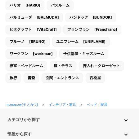
ハリオ [HARIO]
バスルーム
バルミューダ [BALMUDA]
バンドック [BUNDOK]
ビタクラフト [VitaCraft]
フランフラン [Francfranc]
ブルーノ [BRUNO]
ユニフレーム [UNIFLAME]
ワークマン [workman]
子供部屋・キッズルーム
寝室・ベッドルーム
庭・テラス
押入れ・クローゼット
旅行
書斎
玄関・エントランス
西松屋
monocow[モノカウ]
>
インテリア・家具
>
ベッド・寝具
カテゴリから探す
インテリア・家具
家電
キッチン用品
生活雑貨・用品
部屋から探す