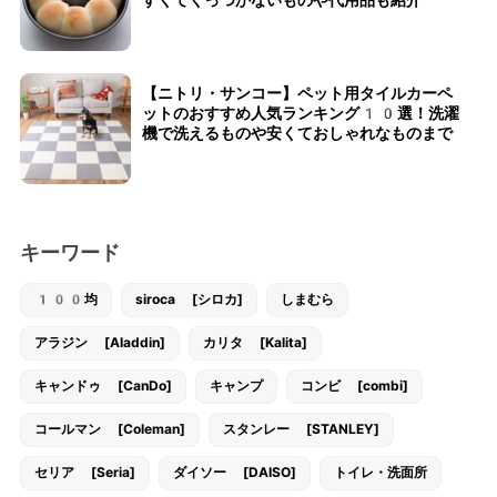
【ニトリ・サンコー】ペット用タイルカーペ
ットのおすすめ人気ランキング10選！洗濯
機で洗えるものや安くておしゃれなものまで
キーワード
100均
siroca [シロカ]
しまむら
アラジン [Aladdin]
カリタ [Kalita]
キャンドゥ [CanDo]
キャンプ
コンビ [combi]
コールマン [Coleman]
スタンレー [STANLEY]
セリア [Seria]
ダイソー [DAISO]
トイレ・洗面所