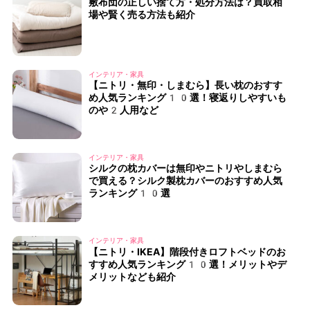
敷布団の正しい捨て方・処分方法は？買取相
場や賢く売る方法も紹介
インテリア・家具
【ニトリ・無印・しまむら】長い枕のおすす
め人気ランキング10選！寝返りしやすいも
のや2人用など
インテリア・家具
シルクの枕カバーは無印やニトリやしまむら
で買える？シルク製枕カバーのおすすめ人気
ランキング10選
インテリア・家具
【ニトリ・IKEA】階段付きロフトベッドのお
すすめ人気ランキング10選！メリットやデ
メリットなども紹介