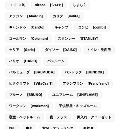
100均
siroca [シロカ]
しまむら
アラジン [Aladdin]
カリタ [Kalita]
キャンドゥ [CanDo]
キャンプ
コンビ [combi]
コールマン [Coleman]
スタンレー [STANLEY]
セリア [Seria]
ダイソー [DAISO]
トイレ・洗面所
ハリオ [HARIO]
バスルーム
バルミューダ [BALMUDA]
バンドック [BUNDOK]
ビタクラフト [VitaCraft]
フランフラン [Francfranc]
ブルーノ [BRUNO]
ユニフレーム [UNIFLAME]
ワークマン [workman]
子供部屋・キッズルーム
寝室・ベッドルーム
庭・テラス
押入れ・クローゼット
旅行
書斎
玄関・エントランス
西松屋