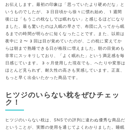
お伝えします。最初の印象は「思っていたより硬めだな」と
いうものでしたが、3日目頃から徐々に慣れ始め、1週間
後には「もうこの枕なしでは眠れない」と感じるほどになり
ました。最も驚いたのは入眠の早さで、布団に入ってから眠
るまでの時間が明らかに短くなったことです。また、以前は
夜中に2〜3回は目が覚めていたのが、この枕に変えてか
らは朝まで熟睡できる日が格段に増えました。朝の目覚めも
非常にスッキリしており、「よく眠れた」という満足感を毎
日感じています。3ヶ月使用した現在でも、へたりや変形は
ほとんど見られず、耐久性の高さも実感しています。正直、
もっと早く出会いたかった商品です。
ヒツジのいらない枕をぜひチェッ
ク！
ヒツジのいらない枕は、SNSでの評判に違わぬ優秀な商品だ
ということが、実際の使用を通じてよくわかりました。睡眠