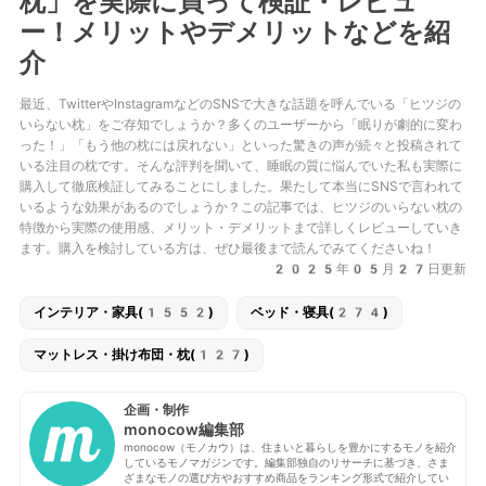
枕」を実際に買って検証・レビュ
ー！メリットやデメリットなどを紹
介
最近、TwitterやInstagramなどのSNSで大きな話題を呼んでいる「ヒツジの
いらない枕」をご存知でしょうか？多くのユーザーから「眠りが劇的に変わ
った！」「もう他の枕には戻れない」といった驚きの声が続々と投稿されて
いる注目の枕です。そんな評判を聞いて、睡眠の質に悩んでいた私も実際に
購入して徹底検証してみることにしました。果たして本当にSNSで言われて
いるような効果があるのでしょうか？この記事では、ヒツジのいらない枕の
特徴から実際の使用感、メリット・デメリットまで詳しくレビューしていき
ます。購入を検討している方は、ぜひ最後まで読んでみてくださいね！
2025年05月27日更新
インテリア・家具(1552)
ベッド・寝具(274)
マットレス・掛け布団・枕(127)
企画・制作
monocow編集部
monocow（モノカウ）は、住まいと暮らしを豊かにするモノを紹介
しているモノマガジンです。編集部独自のリサーチに基づき、さま
ざまなモノの選び方やおすすめ商品をランキング形式で紹介してい