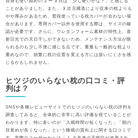
自身も使い始めの2〜3日は「少し硬いかな？」と感じる
ことがありました。また、3次元構造により従来の枕よりも
やや厚みがあるため、普段使っている枕カバーが合わない場
合があります。専用カバー以外を使用する際は、サイズの確
認が必要です。さらに、ウレタンフォーム素材の特性上、直
射日光での天日干しができないため、メンテナンス方法が限
られるのも少し不便に感じる点です。重量も一般的な枕より
重めなので、頻繁に枕の位置を変える方には扱いにくさを感
じるかもしれません。
ヒツジのいらない枕の口コミ・評
判は？
SNSや各種レビューサイトでのヒツジのいらない枕の評判を
調査してみると、全体的に非常に高い評価を得ていることが
わかります。特に多いのが「入眠時間が短くなった」「朝の
目覚めが良くなった」という睡眠の質向上に関する口コミで
す。実際のユーザーからは「10年来の不眠症が改善され