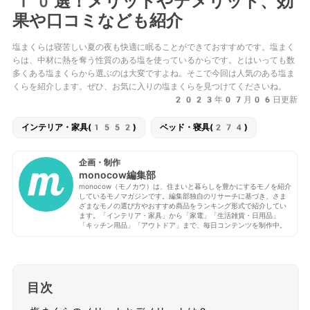
10選！メリットやデメリット、効
果や口コミなども紹介
塩まくらは寝苦しい夏の夜も快適に眠ることができておすすめです。塩まく
らは、中材に熱を奪う性質のある塩を使っているからです。とはいっても数
多くある塩まくらから選ぶのは大変ですよね。そこで今回は人気のある塩ま
くらを紹介します。ぜひ、お気に入りの塩まくらを見つけてくださいね。
2023年07月06日更新
インテリア・家具(1552)
ベッド・寝具(274)
企画・制作
monocow編集部
monocow（モノカウ）は、住まいと暮らしを豊かにするモノを紹介
しているモノマガジンです。編集部独自のリサーチに基づき、さま
ざまなモノの選び方やおすすめ商品をランキング形式で紹介してい
ます。「インテリア・家具」から「家電」「生活雑貨・日用品」
「キッチン用品」「アウトドア」まで、毎日コンテンツを制作中。
目次