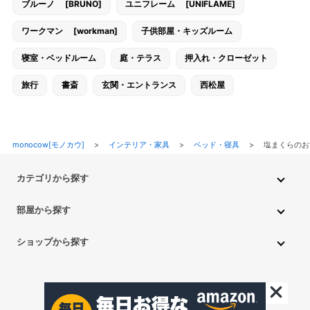
ブルーノ [BRUNO]
ユニフレーム [UNIFLAME]
ワークマン [workman]
子供部屋・キッズルーム
寝室・ベッドルーム
庭・テラス
押入れ・クローゼット
旅行
書斎
玄関・エントランス
西松屋
monocow[モノカウ]
>
インテリア・家具
>
ベッド・寝具
>
塩まくらのお
カテゴリから探す
インテリア・家具
家電
キッチン用品
生活雑貨・用品
部屋から探す
PC・スマホ・通信
DIY・ガーデニング
ファッション
キッチン・ダイニングルーム
リビングルーム
キッチン用品
ショップから探す
ペット用品
ベビー・キッズ
車・バイク
趣味・ホビー
子供部屋・キッズルーム
寝室・ベッドルーム
書斎
ニトリ
無印良品
IKEA
フランフラン
CAINZ
DAISO
食品
不用品回収・買取
トイレ・洗面所
バスルーム
押入れ・クローゼット
セリア
玄関・エントランス
庭・テラス/a>
一人暮らし