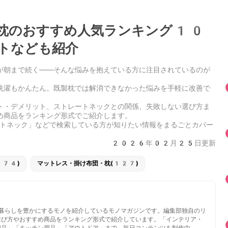
枕のおすすめ人気ランキング10
トなども紹介
が朝まで続く——そんな悩みを抱えている方に注目されているのが
洗濯もかんたん。既製枕では解消できなかった悩みを手軽に改善で
す。
ト・デメリット、ストレートネックとの関係、失敗しない選び方ま
め商品をランキング形式でご紹介します。
トネック」などで検索している方が知りたい情報をまるごとカバー
2026年02月25日更新
274)
マットレス・掛け布団・枕(127)
いと暮らしを豊かにするモノを紹介しているモノマガジンです。編集部独自のリ
選び方やおすすめ商品をランキング形式で紹介しています。「インテリア・