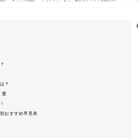
用品」「キッチン用品」「アウトドア」まで、毎日コンテンツを制作中。
険？
ーは？
0選
ク！
プ別おすすめ早見表