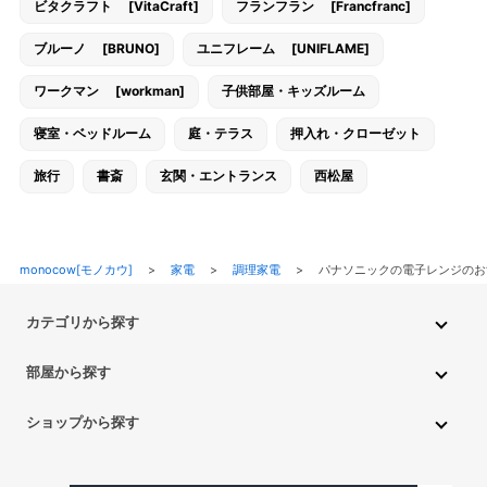
ビタクラフト [VitaCraft]
フランフラン [Francfranc]
ブルーノ [BRUNO]
ユニフレーム [UNIFLAME]
ワークマン [workman]
子供部屋・キッズルーム
寝室・ベッドルーム
庭・テラス
押入れ・クローゼット
旅行
書斎
玄関・エントランス
西松屋
monocow[モノカウ]
>
家電
>
調理家電
>
パナソニックの電子レンジの
カテゴリから探す
インテリア・家具
家電
キッチン用品
生活雑貨・用品
部屋から探す
PC・スマホ・通信
DIY・ガーデニング
ファッション
キッチン・ダイニングルーム
リビングルーム
キッチン用品
ショップから探す
ペット用品
ベビー・キッズ
車・バイク
趣味・ホビー
子供部屋・キッズルーム
寝室・ベッドルーム
書斎
ニトリ
無印良品
IKEA
フランフラン
CAINZ
DAISO
食品
不用品回収・買取
トイレ・洗面所
バスルーム
押入れ・クローゼット