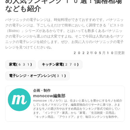
め人気ランキング10選！価格相場
なども紹介
パナソニックの電子レンジは、時短料理ができておすすめです。パナソニッ
クの電子レンジは、下ごしらえだけで簡単においしく調理できる「ビストロ
（Bistro）」シリーズがあるからです。とはいっても数多くあるパナソニッ
クの電子レンジから選ぶのは大変ですよね。そこで今回は人気のあるパナソ
ニックの電子レンジを紹介します。ぜひ、お気に入りのパナソニックの電子
レンジを見つけてくださいね。
2022年05月10日更新
家電(631)
キッチン家電(270)
電子レンジ・オーブンレンジ(31)
企画・制作
monocow編集部
monocow（モノカウ）は、住まいと暮らしを豊かにするモノを紹介
しているモノマガジンです。編集部独自のリサーチに基づき、さま
ざまなモノの選び方やおすすめ商品をランキング形式で紹介してい
ます。「インテリア・家具」から「家電」「生活雑貨・日用品」
「キッチン用品」「アウトドア」まで、毎日コンテンツを制作中。