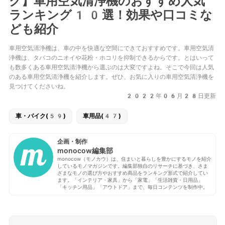
ク】車用空気清浄機のおすすめ人気
ランキング10選！効果や口コミな
ども紹介
車用空気清浄機は、車の中を快適な空間にできておすすめです。車用空気清
浄機は、タバコのニオイや花粉・ホコリを抑制できるからです。とはいって
も数多くある車用空気清浄機から選ぶのは大変ですよね。そこで今回は人気
のある車用空気清浄機を紹介します。ぜひ、お気に入りの車用空気清浄機を
見つけてくださいね。
2022年06月28日更新
車・バイク(59)
車用品(47)
企画・制作
monocow編集部
monocow（モノカウ）は、住まいと暮らしを豊かにするモノを紹介
しているモノマガジンです。編集部独自のリサーチに基づき、さま
ざまなモノの選び方やおすすめ商品をランキング形式で紹介してい
ます。「インテリア・家具」から「家電」「生活雑貨・日用品」
「キッチン用品」「アウトドア」まで、毎日コンテンツを制作中。