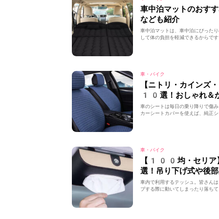
車中泊マットのおす
なども紹介
車中泊マットは、車中泊にぴったり
して体の負担を軽減できるからです
車・バイク
【ニトリ・カインズ・
10選！おしゃれ＆
車のシートは毎日の乗り降りで傷み
カーシートカバーを使えば、純正シ
車・バイク
【100均・セリア
選！吊り下げ式や後部
車内で利用するテッシュ。皆さんは
ブする際に動いてしまったり落ちて