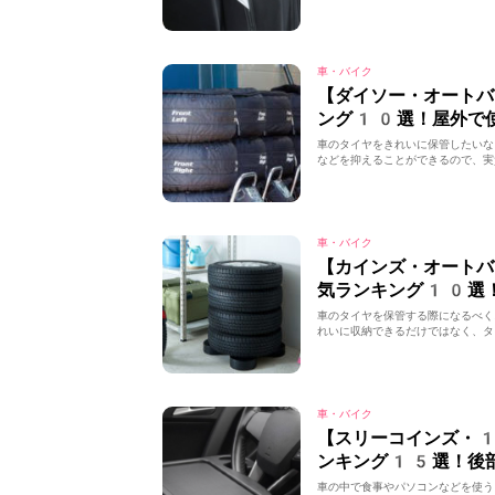
車・バイク
【ダイソー・オートバ
ング10選！屋外で
車のタイヤをきれいに保管したいな
などを抑えることができるので、実
車・バイク
【カインズ・オートバ
気ランキング10選
車のタイヤを保管する際になるべく
れいに収納できるだけではなく、タ
車・バイク
【スリーコインズ・
ンキング15選！後
車の中で食事やパソコンなどを使う