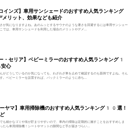
コインズ】車用サンシェードのおすすめ人気ランキング
デメリット、効果なども紹介
さが気になりますよね。あのムッとするサウナのような暑さを回避するには車用サンシェー
こでは、車用サンシェードを利用した場合のメリットやデメ...
ー・セリア】ベビーミラーのおすすめ人気ランキング1
ら安心
んがどうしているのか気になっても、わざわざ車を止めて確認するのも面倒ですよね。そん
す。ベビーミラーを設置すれば、バックミラーのように赤ち...
オーヤマ】車用掃除機のおすすめ人気ランキング10選！
ど
でも細かなゴミや埃が貯まりやすいので、車内の掃除は定期的に施すことをおすすめしま
ったら車用掃除機！シートやマットの隙間など手が届きづらい...