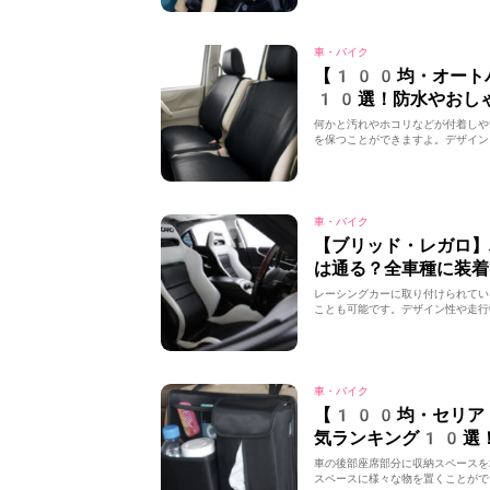
車・バイク
【100均・オート
10選！防水やおし
何かと汚れやホコリなどが付着しや
を保つことができますよ。デザイン
車・バイク
【ブリッド・レガロ
は通る？全車種に装着
レーシングカーに取り付けられてい
ことも可能です。デザイン性や走行
車・バイク
【100均・セリア
気ランキング10選
車の後部座席部分に収納スペースを
スペースに様々な物を置くことがで