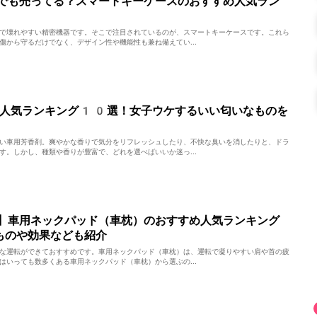
でも売ってる？スマートキーケースのおすすめ人気ラン
で壊れやすい精密機器です。そこで注目されているのが、スマートキーケースです。これら
傷から守るだけでなく、デザイン性や機能性も兼ね備えてい...
め人気ランキング10選！女子ウケするいい匂いなものを
い車用芳香剤。爽やかな香りで気分をリフレッシュしたり、不快な臭いを消したりと、ドラ
す。しかし、種類や香りが豊富で、どれを選べばいいか迷っ...
】車用ネックパッド（車枕）のおすすめ人気ランキング
ものや効果なども紹介
な運転ができておすすめです。車用ネックパッド（車枕）は、運転で凝りやすい肩や首の疲
はいっても数多くある車用ネックパッド（車枕）から選ぶの...