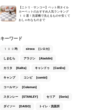
【ニトリ・サンコー】ペット用タイル
カーペットのおすすめ人気ランキング
10選！洗濯機で洗えるものや安くて
おしゃれなものまで
キーワード
100均
siroca [シロカ]
しまむら
アラジン [Aladdin]
カリタ [Kalita]
キャンドゥ [CanDo]
キャンプ
コンビ [combi]
コールマン [Coleman]
スタンレー [STANLEY]
セリア [Seria]
ダイソー [DAISO]
トイレ・洗面所