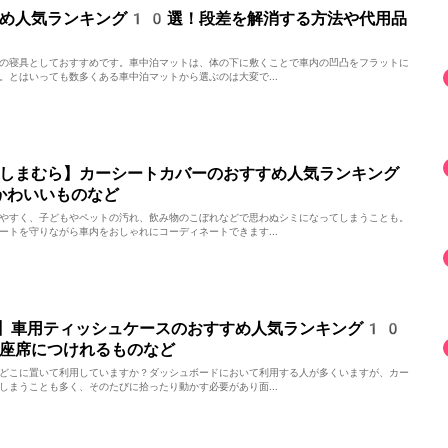
すめ人気ランキング10選！段差を解消する方法や代用品
の寝具としておすすめです。車中泊マットは、体の下に敷くことで車内の凹凸をフラットに
。とはいっても数多くある車中泊マットから選ぶのは大変で...
しまむら】カーシートカバーのおすすめ人気ランキング
かわいいものなど
やすく、子どもやペットの汚れ、飲み物のこぼれなどで思わぬシミになってしまうことも。
ートを守りながら車内をおしゃれにコーディネートできます...
】車用ティッシュケースのおすすめ人気ランキング10
座席につけれるものなど
どこに置いて利用していますか？ダッシュボードにおいて利用する人が多くいますが、カー
しまうことも多く、そのたびに拾ったり動かす必要があり面...