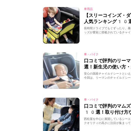
車用品
【スリーコインズ・ダ
人気ランキング10
長時間ドライブでもぐずったり、暴
ッズが豊富に搭載されているチャイ
車・バイク
口コミで評判のリー
選！新生児の使い方・
安心の国産チャイルドシートといえ
今回は、リーマンのチャイルドシー
車・バイク
口コミで評判のマムズ
10選！取り付け方
西松屋を中心に展開しているシーエ
クオリティの高さに注目が集まって