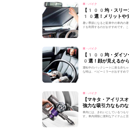
車・バイク
【100均・スリー
10選！メリットや
暑い季節になると駐車中の車内の暑
ドを利用するのがおすすめです。こ
車・バイク
【100均・ダイソ
0選！顔が見えるか
運転中のバックシートに座る赤ちゃ
な時は、ベビーミラーがおすすめで
車・バイク
【マキタ・アイリス
強力な吸引力なものな
車内には、きれいにしているつもり
す。車内掃除に便利なアイテムと言