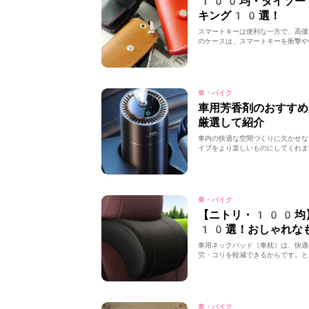
100均・ダイソー
キング10選！
スマートキーは便利な一方で、高価
のケースは、スマートキーを衝撃や
車・バイク
車用芳香剤のおすす
厳選して紹介
車内の快適な空間づくりに欠かせな
イブをより楽しいものにしてくれま
車・バイク
【ニトリ・100均
10選！おしゃれな
車用ネックパッド（車枕）は、快適
労・コリを軽減できるからです。と
車・バイク