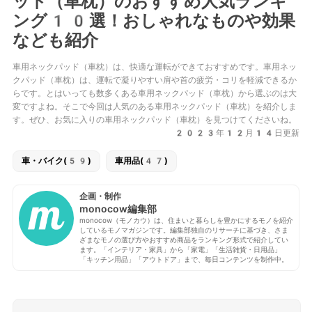
ッド（車枕）のおすすめ人気ランキ
ング10選！おしゃれなものや効果
なども紹介
車用ネックパッド（車枕）は、快適な運転ができておすすめです。車用ネッ
クパッド（車枕）は、運転で凝りやすい肩や首の疲労・コリを軽減できるか
らです。とはいっても数多くある車用ネックパッド（車枕）から選ぶのは大
変ですよね。そこで今回は人気のある車用ネックパッド（車枕）を紹介しま
す。ぜひ、お気に入りの車用ネックパッド（車枕）を見つけてくださいね。
2023年12月14日更新
車・バイク(59)
車用品(47)
企画・制作
monocow編集部
monocow（モノカウ）は、住まいと暮らしを豊かにするモノを紹介
しているモノマガジンです。編集部独自のリサーチに基づき、さま
ざまなモノの選び方やおすすめ商品をランキング形式で紹介してい
ます。「インテリア・家具」から「家電」「生活雑貨・日用品」
「キッチン用品」「アウトドア」まで、毎日コンテンツを制作中。