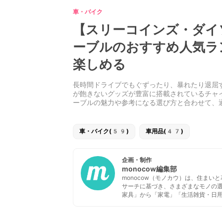
車・バイク
【スリーコインズ・ダイ
ーブルのおすすめ人気ラ
楽しめる
長時間ドライブでもぐずったり、暴れたり退屈
が飽きないグッズが豊富に搭載されているチャ
ーブルの魅力や参考になる選び方と合わせて、
車・バイク(59)
車用品(47)
企画・制作
monocow編集部
monocow（モノカウ）は、住ま
サーチに基づき、さまざまなモノの
家具」から「家電」「生活雑貨・日