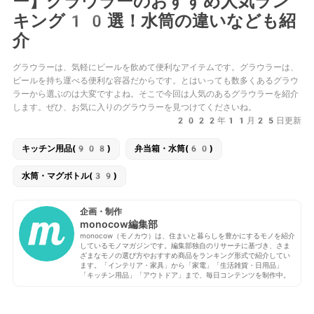
ー】グラウラーのおすすめ人気ラン
キング10選！水筒の違いなども紹
介
グラウラーは、気軽にビールを飲めて便利なアイテムです。グラウラーは、
ビールを持ち運べる便利な容器だからです。とはいっても数多くあるグラウ
ラーから選ぶのは大変ですよね。そこで今回は人気のあるグラウラーを紹介
します。ぜひ、お気に入りのグラウラーを見つけてくださいね。
2022年11月25日更新
キッチン用品(908)
弁当箱・水筒(60)
水筒・マグボトル(39)
企画・制作
monocow編集部
monocow（モノカウ）は、住まいと暮らしを豊かにするモノを紹介
しているモノマガジンです。編集部独自のリサーチに基づき、さま
ざまなモノの選び方やおすすめ商品をランキング形式で紹介してい
ます。「インテリア・家具」から「家電」「生活雑貨・日用品」
「キッチン用品」「アウトドア」まで、毎日コンテンツを制作中。