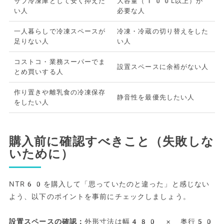
サブ冷凍庫として安く抑えた
大容量（100L以上）が
い人
必要な人
一人暮らしで冷凍スペースが
冷凍・冷蔵の切り替えをした
足りない人
い人
コストコ・業務スーパーでま
設置スペースに余裕がない人
とめ買いする人
作り置きや離乳食の冷凍保存
静音性を最優先したい人
をしたい人
購入前に確認すべきこと（失敗しな
いために）
NTR60を購入して「思っていたのと違った」と感じない
よう、以下のポイントを事前にチェックしましょう。
設置スペースの確認：
外形寸法は幅480 × 奥行50