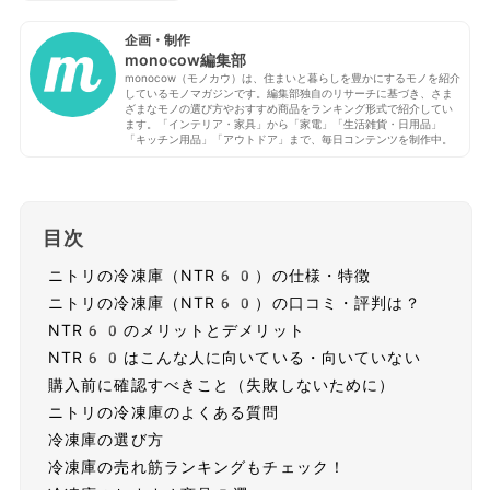
企画・制作
monocow編集部
monocow（モノカウ）は、住まいと暮らしを豊かにするモノを紹介
しているモノマガジンです。編集部独自のリサーチに基づき、さま
ざまなモノの選び方やおすすめ商品をランキング形式で紹介してい
ます。「インテリア・家具」から「家電」「生活雑貨・日用品」
「キッチン用品」「アウトドア」まで、毎日コンテンツを制作中。
目次
ニトリの冷凍庫（NTR60）の仕様・特徴
ニトリの冷凍庫（NTR60）の口コミ・評判は？
NTR60のメリットとデメリット
NTR60はこんな人に向いている・向いていない
購入前に確認すべきこと（失敗しないために）
ニトリの冷凍庫のよくある質問
冷凍庫の選び方
冷凍庫の売れ筋ランキングもチェック！