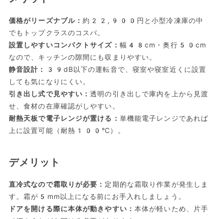
価格がリーズナブル：
約22,900円と小型冷凍庫の中
でもトップクラスのコスパ。
設置しやすいコンパクトサイズ：
幅48cm・奥行50cm
なので、キッチンの隙間にも収まりやすい。
静音設計：
39dB以下の運転音で、寝室や寝室近くに設置
しても気になりにくい。
引き出し式で見やすい：
透明の引き出しで庫内を上から見渡
せ、食材の在庫確認がしやすい。
耐熱天板で電子レンジが置ける：
単機能電子レンジであれば
上に設置可能（耐熱100℃）。
デメリット
直冷式なので霜取りが必要：
定期的な霜取り作業が発生しま
す。霜が5mm以上になる前にお手入れしましょう。
ドアを開ける際に本体が動きやすい：
本体が軽いため、片手