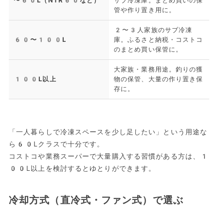
〜60L（NTR60など）
サブ冷凍庫。まとめ買いの保
管や作り置き用に。
2〜3人家族のサブ冷凍
60〜100L
庫。ふるさと納税・コストコ
のまとめ買い保管に。
大家族・業務用途。釣りの獲
100L以上
物の保管、大量の作り置き保
存に。
「一人暮らしで冷凍スペースを少し足したい」という用途な
ら60Lクラスで十分です。
コストコや業務スーパーで大量購入する習慣がある方は、1
00L以上を検討するとゆとりができます。
冷却方式（直冷式・ファン式）で選ぶ