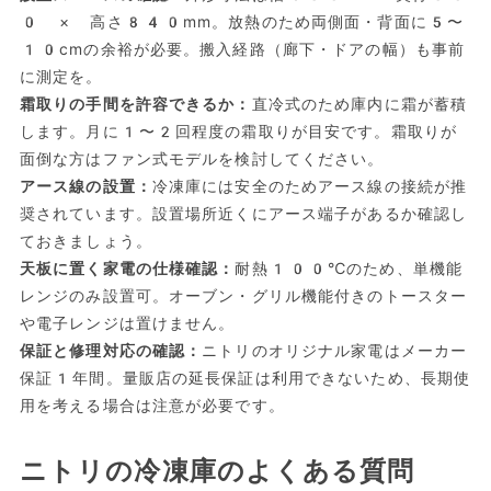
0 × 高さ840mm。放熱のため両側面・背面に5〜
10cmの余裕が必要。搬入経路（廊下・ドアの幅）も事前
に測定を。
霜取りの手間を許容できるか：
直冷式のため庫内に霜が蓄積
します。月に1〜2回程度の霜取りが目安です。霜取りが
面倒な方はファン式モデルを検討してください。
アース線の設置：
冷凍庫には安全のためアース線の接続が推
奨されています。設置場所近くにアース端子があるか確認し
ておきましょう。
天板に置く家電の仕様確認：
耐熱100℃のため、単機能
レンジのみ設置可。オーブン・グリル機能付きのトースター
や電子レンジは置けません。
保証と修理対応の確認：
ニトリのオリジナル家電はメーカー
保証1年間。量販店の延長保証は利用できないため、長期使
用を考える場合は注意が必要です。
ニトリの冷凍庫のよくある質問