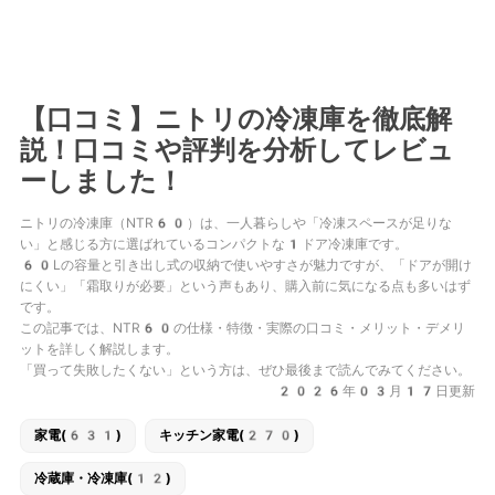
【口コミ】ニトリの冷凍庫を徹底解
説！口コミや評判を分析してレビュ
ーしました！
ニトリの冷凍庫（NTR60）は、一人暮らしや「冷凍スペースが足りな
い」と感じる方に選ばれているコンパクトな1ドア冷凍庫です。
60Lの容量と引き出し式の収納で使いやすさが魅力ですが、「ドアが開け
にくい」「霜取りが必要」という声もあり、購入前に気になる点も多いはず
です。
この記事では、NTR60の仕様・特徴・実際の口コミ・メリット・デメリ
ットを詳しく解説します。
「買って失敗したくない」という方は、ぜひ最後まで読んでみてください。
2026年03月17日更新
家電(631)
キッチン家電(270)
冷蔵庫・冷凍庫(12)