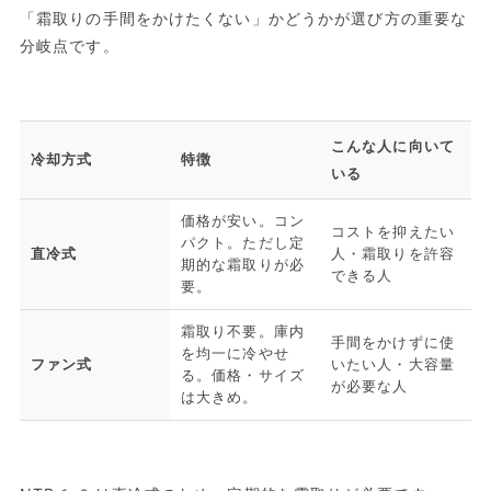
「霜取りの手間をかけたくない」かどうかが選び方の重要な
分岐点です。
こんな人に向いて
冷却方式
特徴
いる
価格が安い。コン
コストを抑えたい
パクト。ただし定
直冷式
人・霜取りを許容
期的な霜取りが必
できる人
要。
霜取り不要。庫内
手間をかけずに使
を均一に冷やせ
ファン式
いたい人・大容量
る。価格・サイズ
が必要な人
は大きめ。