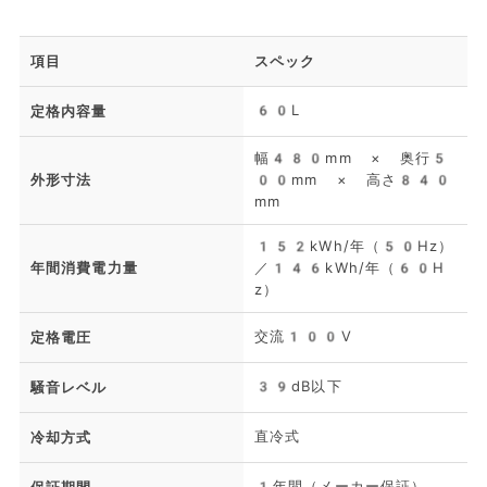
項目
スペック
60L
定格内容量
幅480mm × 奥行5
外形寸法
00mm × 高さ840
mm
152kWh/年（50Hz）
年間消費電力量
／146kWh/年（60H
z）
交流100V
定格電圧
39dB以下
騒音レベル
直冷式
冷却方式
1年間（メーカー保証）