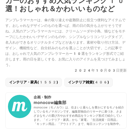
カーのおすすめ人気ランキング10
選！おしゃれ＆かわいいものなど
アンブレラマーカーは、傘の取り違えや盗難防止に役立つ便利なアイテムで
す。おしゃれなデザインのものを選べば、雨の日の気分も上がりそうです
ね。人気のアンブレラマーカーには、クリームソーダや小鳥、猫などをモチ
ーフにしたかわいいデザインのものや、シンプルなシリコンリングタイプ、
名入れができるオリジナルタイプなどがあります。素材や取り付け方法、デ
ザイン、機能性など、自分好みのものを選ぶことが大切です。この記事で
は、おしゃれで人気のアンブレラマーカー10選をランキング形式でご紹
介します。雨の日を楽しくする、お気に入りのアイテムを見つけてみましょ
う。
2024年10月03日更新
インテリア・家具(1552)
インテリア雑貨(406)
企画・制作
monocow編集部
monocow（モノカウ）は、住まいと暮らしを豊かにするモノを紹介
しているモノマガジンです。編集部独自のリサーチに基づき、さま
ざまなモノの選び方やおすすめ商品をランキング形式で紹介してい
ます。「インテリア・家具」から「家電」「生活雑貨・日用品」
「キッチン用品」「アウトドア」まで、毎日コンテンツを制作中。