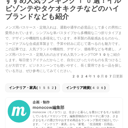
すすめ人気ランキング10選！イル
ビゾンテやタケオキクチなどのハイ
ブランドなども紹介
メンズ用パスケース・定期入れは、通勤や通学の必需品として多くの男性に
愛用されています。シンプルな単パスタイプから多機能な二つ折りタイプま
で、デザインや機能性も多様化しています。本革製の高級感あるものから、
リーズナブルな合成皮革製まで、予算や好みに応じて選べるのも魅力です。
この記事では、人気ブランドや機能性、デザイン、価格帯などを考慮し、メ
ンズ用パスケース・定期入れのおすすめ人気ランキングTOP10をご紹介
します。毎日使うアイテムだからこそ、自分にぴったりのものを見つけるこ
とが大切です。ビジネスシーンでも使いやすく、長く愛用できる一品を探し
ている方は、ぜひ参考にしてみてください。
2024年10月07日更新
インテリア・家具(1552)
インテリア雑貨(406)
企画・制作
monocow編集部
monocow（モノカウ）は、住まいと暮らしを豊かにするモノを紹介
しているモノマガジンです。編集部独自のリサーチに基づき、さま
ざまなモノの選び方やおすすめ商品をランキング形式で紹介してい
ます。「インテリア・家具」から「家電」「生活雑貨・日用品」