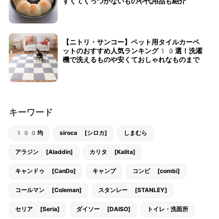
すくてくっつかないものや代用品も紹介
【ニトリ・サンコー】ペット用タイルカーペ
ットのおすすめ人気ランキング10選！洗濯
機で洗えるものや安くておしゃれなものまで
キーワード
100均
siroca [シロカ]
しまむら
アラジン [Aladdin]
カリタ [Kalita]
キャンドゥ [CanDo]
キャンプ
コンビ [combi]
コールマン [Coleman]
スタンレー [STANLEY]
セリア [Seria]
ダイソー [DAISO]
トイレ・洗面所