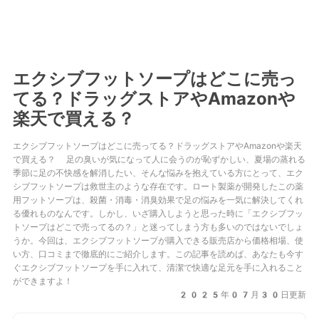
エクシブフットソープはどこに売っ
てる？ドラッグストアやAmazonや
楽天で買える？
エクシブフットソープはどこに売ってる？ドラッグストアやAmazonや楽天
で買える？ 足の臭いが気になって人に会うのが恥ずかしい、夏場の蒸れる
季節に足の不快感を解消したい、そんな悩みを抱えている方にとって、エク
シブフットソープは救世主のような存在です。ロート製薬が開発したこの薬
用フットソープは、殺菌・消毒・消臭効果で足の悩みを一気に解決してくれ
る優れものなんです。しかし、いざ購入しようと思った時に「エクシブフッ
トソープはどこで売ってるの？」と迷ってしまう方も多いのではないでしょ
うか。今回は、エクシブフットソープが購入できる販売店から価格相場、使
い方、口コミまで徹底的にご紹介します。この記事を読めば、あなたも今す
ぐエクシブフットソープを手に入れて、清潔で快適な足元を手に入れること
ができますよ！
2025年07月30日更新