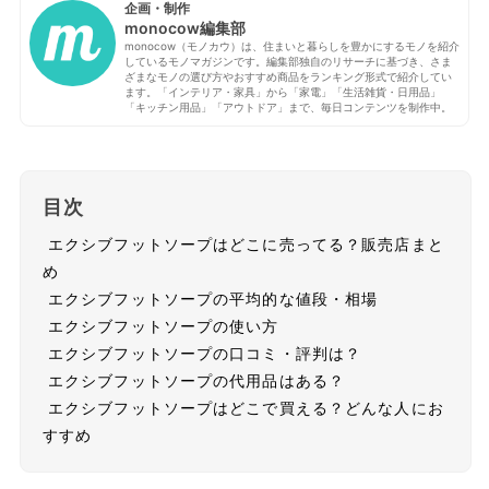
企画・制作
monocow編集部
monocow（モノカウ）は、住まいと暮らしを豊かにするモノを紹介
しているモノマガジンです。編集部独自のリサーチに基づき、さま
ざまなモノの選び方やおすすめ商品をランキング形式で紹介してい
ます。「インテリア・家具」から「家電」「生活雑貨・日用品」
「キッチン用品」「アウトドア」まで、毎日コンテンツを制作中。
目次
エクシブフットソープはどこに売ってる？販売店まと
め
エクシブフットソープの平均的な値段・相場
エクシブフットソープの使い方
エクシブフットソープの口コミ・評判は？
エクシブフットソープの代用品はある？
エクシブフットソープはどこで買える？どんな人にお
すすめ