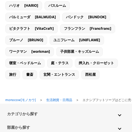
ハリオ [HARIO]
バスルーム
バルミューダ [BALMUDA]
バンドック [BUNDOK]
ビタクラフト [VitaCraft]
フランフラン [Francfranc]
ブルーノ [BRUNO]
ユニフレーム [UNIFLAME]
ワークマン [workman]
子供部屋・キッズルーム
寝室・ベッドルーム
庭・テラス
押入れ・クローゼット
旅行
書斎
玄関・エントランス
西松屋
monocow[モノカウ]
>
生活雑貨・日用品
>
エクシブフットソープはどこに売っ
カテゴリから探す
インテリア・家具
家電
キッチン用品
生活雑貨・用品
部屋から探す