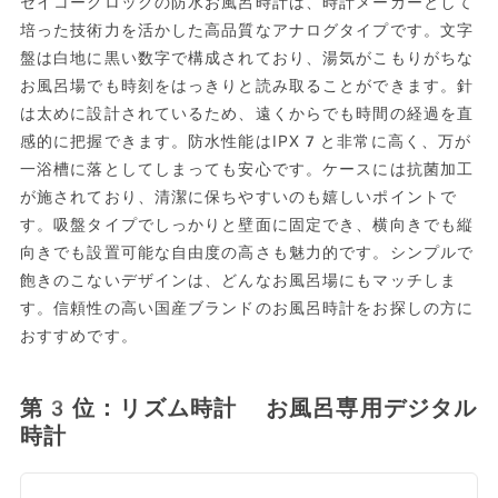
セイコークロックの防水お風呂時計は、時計メーカーとして
培った技術力を活かした高品質なアナログタイプです。文字
盤は白地に黒い数字で構成されており、湯気がこもりがちな
お風呂場でも時刻をはっきりと読み取ることができます。針
は太めに設計されているため、遠くからでも時間の経過を直
感的に把握できます。防水性能はIPX7と非常に高く、万が
一浴槽に落としてしまっても安心です。ケースには抗菌加工
が施されており、清潔に保ちやすいのも嬉しいポイントで
す。吸盤タイプでしっかりと壁面に固定でき、横向きでも縦
向きでも設置可能な自由度の高さも魅力的です。シンプルで
飽きのこないデザインは、どんなお風呂場にもマッチしま
す。信頼性の高い国産ブランドのお風呂時計をお探しの方に
おすすめです。
第3位：リズム時計 お風呂専用デジタル
時計