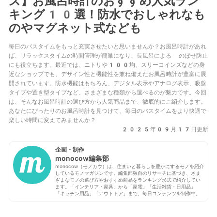
ズ】お風呂時計のおすすめ人気ラン
キング10選！防水でおしゃれなも
のやマグネット式なども
毎日のバスタイムをもっと充実させたいと思いませんか？お風呂時計があれ
ば、リラックスタイムの時間管理が簡単になり、長風呂による のぼせ防止
にも役立ちます。最近では、ニトリや100均、スリーコインズなどの身
近なショップでも、デザイン性と機能性を兼ね備えたお風呂時計が豊富に展
開されています。防水機能はもちろん、デジタル表示やアナログ表示、吸盤
タイプや置き型タイプなど、さまざまな種類から選べるのが魅力です。今回
は、そんなお風呂時計の選び方から人気商品まで、徹底的にご紹介します。
あなたにぴったりのお風呂時計を見つけて、毎日のバスタイムをより快適で
楽しい時間に変えてみませんか？
2025年09月17日更新
企画・制作
monocow編集部
monocow（モノカウ）は、住まいと暮らしを豊かにするモノを紹介
しているモノマガジンです。編集部独自のリサーチに基づき、さま
ざまなモノの選び方やおすすめ商品をランキング形式で紹介してい
ます。「インテリア・家具」から「家電」「生活雑貨・日用品」
「キッチン用品」「アウトドア」まで、毎日コンテンツを制作中。