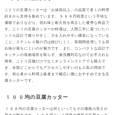
ニトリの豆腐カッターは「お値段以上」の品質で多くの料理
好きから支持を集めています。500円程度という手頃な
価格でありながら、切れ味と耐久性を両立した優秀な商品で
す。ニトリの豆腐カッターの特徴は、人間工学に基づいたハ
ンドル設計で握りやすく、力を入れやすい構造になっている
こと。ステンレス製の刃は錆びにくく、長期間使用しても切
れ味が落ちにくいのが魅力です。また、コンパクトな設計で
キッチンの収納場所を取らず、食洗機対応なのでお手入れも
簡単。ニトリ店舗だけでなくオンラインストアでも購入で
き、全国どこからでもアクセスしやすいのも人気の理由で
す。初心者から料理上級者まで幅広い層におすすめできる豆
腐カッターです。
100均の豆腐カッター
100均の豆腐カッターは何といってもその価格の安さが
最大の魅力です。108円という破格の価格で豆腐カッタ