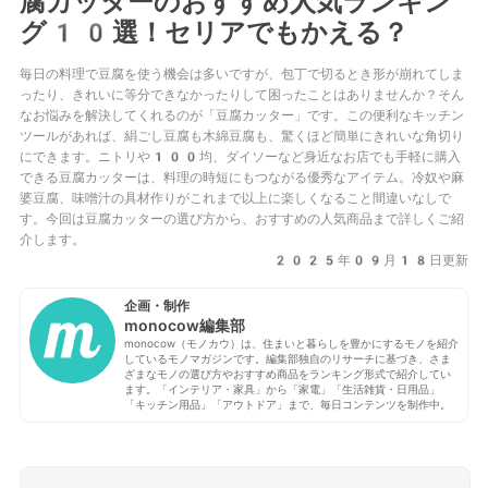
腐カッターのおすすめ人気ランキン
グ10選！セリアでもかえる？
毎日の料理で豆腐を使う機会は多いですが、包丁で切るとき形が崩れてしま
ったり、きれいに等分できなかったりして困ったことはありませんか？そん
なお悩みを解決してくれるのが「豆腐カッター」です。この便利なキッチン
ツールがあれば、絹ごし豆腐も木綿豆腐も、驚くほど簡単にきれいな角切り
にできます。ニトリや100均、ダイソーなど身近なお店でも手軽に購入
できる豆腐カッターは、料理の時短にもつながる優秀なアイテム。冷奴や麻
婆豆腐、味噌汁の具材作りがこれまで以上に楽しくなること間違いなしで
す。今回は豆腐カッターの選び方から、おすすめの人気商品まで詳しくご紹
介します。
2025年09月18日更新
企画・制作
monocow編集部
monocow（モノカウ）は、住まいと暮らしを豊かにするモノを紹介
しているモノマガジンです。編集部独自のリサーチに基づき、さま
ざまなモノの選び方やおすすめ商品をランキング形式で紹介してい
ます。「インテリア・家具」から「家電」「生活雑貨・日用品」
「キッチン用品」「アウトドア」まで、毎日コンテンツを制作中。