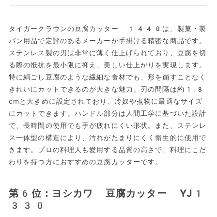
タイガークラウンの豆腐カッター 1440は、製菓・製
パン用品で定評のあるメーカーが手掛ける精密な商品です。
ステンレス製の刃は非常に薄く仕上げられており、豆腐を切
る際の抵抗を最小限に抑え、美しい仕上がりを実現します。
特に絹ごし豆腐のような繊細な食材でも、形を崩すことなく
きれいにカットできるのが大きな魅力。刃の間隔は約1.8
cmと大きめに設定されており、冷奴や煮物に最適なサイズ
にカットできます。ハンドル部分は人間工学に基づいた設計
で、長時間の使用でも手が疲れにくい形状。また、ステンレ
ス一体型の構造により、汚れがたまりにくく衛生的に使用で
きます。プロの料理人も愛用する品質の高さで、料理にこだ
わりを持つ方におすすめの豆腐カッターです。
第6位：ヨシカワ 豆腐カッター YJ1
330