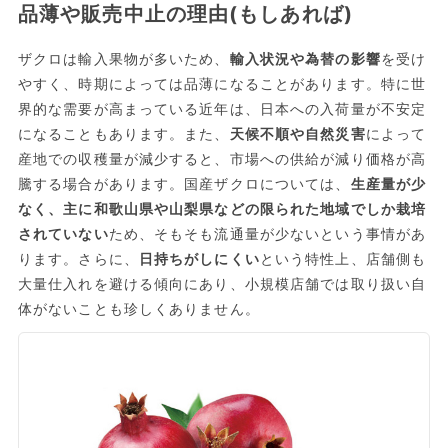
品薄や販売中止の理由(もしあれば)
ザクロは輸入果物が多いため、
輸入状況や為替の影響
を受け
やすく、時期によっては品薄になることがあります。特に世
界的な需要が高まっている近年は、日本への入荷量が不安定
になることもあります。また、
天候不順や自然災害
によって
産地での収穫量が減少すると、市場への供給が減り価格が高
騰する場合があります。国産ザクロについては、
生産量が少
なく、主に和歌山県や山梨県などの限られた地域でしか栽培
されていない
ため、そもそも流通量が少ないという事情があ
ります。さらに、
日持ちがしにくい
という特性上、店舗側も
大量仕入れを避ける傾向にあり、小規模店舗では取り扱い自
体がないことも珍しくありません。