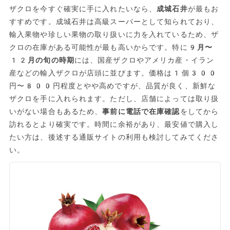
ザクロを今すぐ確実に手に入れたいなら、
成城石井
が最もお
すすめです。成城石井は高級スーパーとして知られており、
輸入果物や珍しい果物の取り扱いに力を入れているため、ザ
クロの在庫がある可能性が最も高いからです。特に
9月〜
12月の旬の時期
には、国産ザクロやアメリカ産・イラン
産などの輸入ザクロが店頭に並びます。価格は1個300
円〜800円程度とやや高めですが、品質が良く、新鮮な
ザクロを手に入れられます。ただし、店舗によっては取り扱
いがない場合もあるため、
事前に電話で在庫確認
をしてから
訪れるとより確実です。時間に余裕があり、最安値で購入し
たい方は、後述する通販サイトの利用も検討してみてくださ
い。