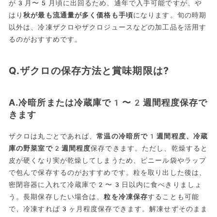
が3月〜5月頃に出回るため、通年で入手可能ですが、や
はり
秋が最も流通量が多く価格も手頃
になります。旬の時期
以外は、冷凍ザクロやザクロジュースなどの加工品を活用す
るのがおすすめです。
Q.ザクロの保存方法と賞味期限は?
A.冷暗所または冷蔵庫で1〜2週間程度保存で
きます
ザクロは丸ごとであれば、
常温の冷暗所で1週間程度、冷蔵
庫の野菜室で2週間程度
保存できます。ただし、乾燥すると
皮が硬くなり実が乾燥してしまうため、ビニール袋やラップ
で包んで保存するのがおすすめです。粒を取り出した後は、
密閉容器に入れて冷蔵庫で2〜3日以内に食べきりましょ
う。長期保存したい場合は、
粒を冷凍保存
することも可能
で、冷凍すれば3ヶ月程度保存できます。解凍せずそのまま