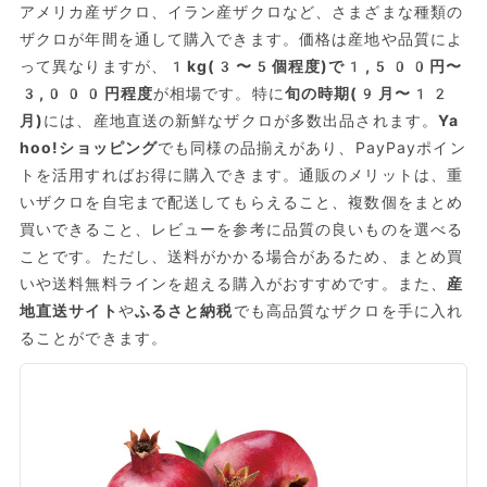
アメリカ産ザクロ、イラン産ザクロなど、さまざまな種類の
ザクロが年間を通して購入できます。価格は産地や品質によ
って異なりますが、
1kg(3〜5個程度)で1,500円〜
3,000円程度
が相場です。特に
旬の時期(9月〜12
月)
には、産地直送の新鮮なザクロが多数出品されます。
Ya
hoo!ショッピング
でも同様の品揃えがあり、PayPayポイン
トを活用すればお得に購入できます。通販のメリットは、重
いザクロを自宅まで配送してもらえること、複数個をまとめ
買いできること、レビューを参考に品質の良いものを選べる
ことです。ただし、送料がかかる場合があるため、まとめ買
いや送料無料ラインを超える購入がおすすめです。また、
産
地直送サイト
や
ふるさと納税
でも高品質なザクロを手に入れ
ることができます。