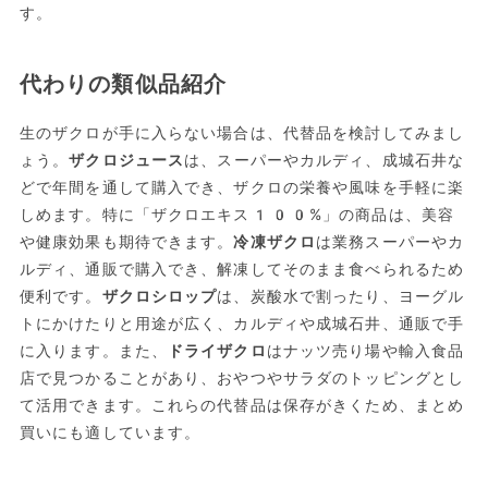
す。
代わりの類似品紹介
生のザクロが手に入らない場合は、代替品を検討してみまし
ょう。
ザクロジュース
は、スーパーやカルディ、成城石井な
どで年間を通して購入でき、ザクロの栄養や風味を手軽に楽
しめます。特に「ザクロエキス100%」の商品は、美容
や健康効果も期待できます。
冷凍ザクロ
は業務スーパーやカ
ルディ、通販で購入でき、解凍してそのまま食べられるため
便利です。
ザクロシロップ
は、炭酸水で割ったり、ヨーグル
トにかけたりと用途が広く、カルディや成城石井、通販で手
に入ります。また、
ドライザクロ
はナッツ売り場や輸入食品
店で見つかることがあり、おやつやサラダのトッピングとし
て活用できます。これらの代替品は保存がきくため、まとめ
買いにも適しています。