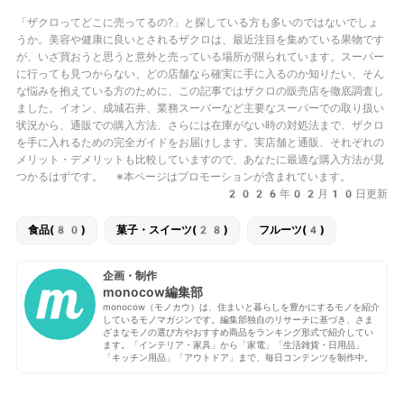
「ザクロってどこに売ってるの?」と探している方も多いのではないでしょ
うか。美容や健康に良いとされるザクロは、最近注目を集めている果物です
が、いざ買おうと思うと意外と売っている場所が限られています。スーパー
に行っても見つからない、どの店舗なら確実に手に入るのか知りたい、そん
な悩みを抱えている方のために、この記事ではザクロの販売店を徹底調査し
ました。イオン、成城石井、業務スーパーなど主要なスーパーでの取り扱い
状況から、通販での購入方法、さらには在庫がない時の対処法まで、ザクロ
を手に入れるための完全ガイドをお届けします。実店舗と通販、それぞれの
メリット・デメリットも比較していますので、あなたに最適な購入方法が見
つかるはずです。 ※本ページはプロモーションが含まれています。
2026年02月10日更新
食品(80)
菓子・スイーツ(28)
フルーツ(4)
企画・制作
monocow編集部
monocow（モノカウ）は、住まいと暮らしを豊かにするモノを紹介
しているモノマガジンです。編集部独自のリサーチに基づき、さま
ざまなモノの選び方やおすすめ商品をランキング形式で紹介してい
ます。「インテリア・家具」から「家電」「生活雑貨・日用品」
「キッチン用品」「アウトドア」まで、毎日コンテンツを制作中。