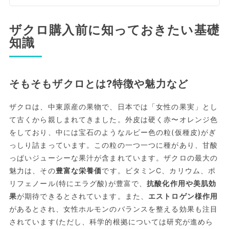
ザクロ購入前に知っておきたい基礎
知識
そもそもザクロとは?特徴や魅力など
ザクロは、中東原産の果物で、日本では「女性の果実」とし
て古くから親しまれてきました。外皮は硬く赤〜オレンジ色
をしており、中には宝石のようなルビー色の粒(仮種皮)がぎ
っしり詰まっています。この粒の一つ一つに種があり、甘酸
っぱいジューシーな果汁が含まれています。ザクロの最大の
魅力は、その
豊富な栄養価
です。ビタミンC、カリウム、ポ
リフェノール(特にエラグ酸)が豊富で、
抗酸化作用や美肌効
果
が期待できるとされています。また、
エストロゲン様作用
があるとされ、女性ホルモンのバランスを整える効果も注目
されています(ただし、科学的根拠については研究が進めら