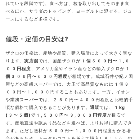
れている段階です)。食べ方は、粒を取り出してそのまま食
べるほか、サラダのトッピング、ヨーグルトに混ぜる、ジュ
ースにするなど多様です。
値段・定価の目安は?
ザクロの価格は、産地や品質、購入場所によって大きく異な
ります。
実店舗
では、国産ザクロが
1個500円〜1,0
00円程度
、アメリカ産やイラン産などの輸入ザクロが
1
個300円〜600円程度
が相場です。成城石井や紀ノ国
屋などの高級スーパーでは、大玉で高品質なものは1個8
00円〜1,000円することもあります。一方、イオン
や業務スーパーでは、250円〜400円程度と比較的手
頃な価格で購入できることがあります。
通販
では、
1kg
(3〜5個)で1,500円〜3,000円程度
が目安で
す。産地直送や訳あり品などを選べば、よりお得に購入でき
ます。ただし送料が500円〜1,000円程度かかる場
合があるため、トータルコストを考えて購入しましょう。旬