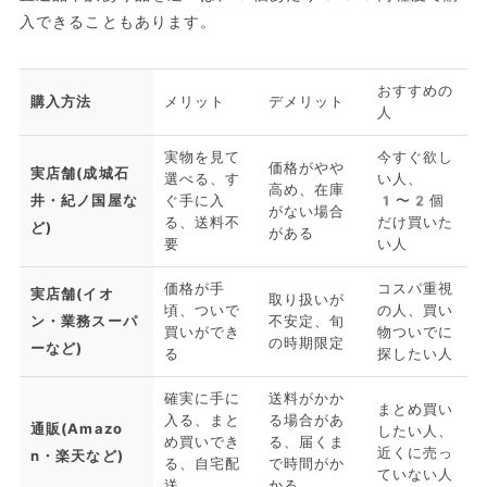
入できることもあります。
おすすめの
購入方法
メリット
デメリット
人
実物を見て
今すぐ欲し
価格がやや
実店舗(成城石
選べる、す
い人、
高め、在庫
井・紀ノ国屋な
ぐ手に入
1〜2個
がない場合
る、送料不
だけ買いた
ど)
がある
要
い人
価格が手
コスパ重視
実店舗(イオ
取り扱いが
頃、ついで
の人、買い
ン・業務スーパ
不安定、旬
買いができ
物ついでに
の時期限定
ーなど)
る
探したい人
確実に手に
送料がかか
まとめ買い
入る、まと
る場合があ
通販(Amazo
したい人、
め買いでき
る、届くま
近くに売っ
n・楽天など)
る、自宅配
で時間がか
ていない人
送
かる