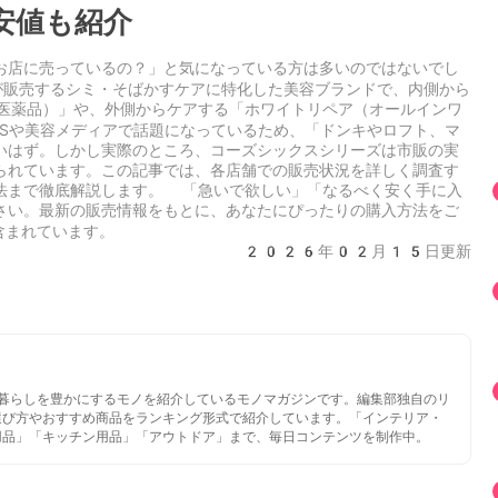
安値も紹介
お店に売っているの？」と気になっている方は多いのではないでし
pが販売するシミ・そばかすケアに特化した美容ブランド
で、内側から
医薬品）」や、外側からケアする「ホワイトリペア（オールインワ
NSや美容メディアで話題になっているため、「ドンキやロフト、マ
いはず。しかし実際のところ、コーズシックスシリーズは
市販の実
られています。この記事では、各店舗での販売状況を詳しく調査す
法まで徹底解説します。 「急いで欲しい」「なるべく安く手に入
さい。最新の販売情報をもとに、あなたにぴったりの購入方法をご
含まれています。
2026年02月15日更新
いと暮らしを豊かにするモノを紹介しているモノマガジンです。編集部独自のリ
選び方やおすすめ商品をランキング形式で紹介しています。「インテリア・
用品」「キッチン用品」「アウトドア」まで、毎日コンテンツを制作中。