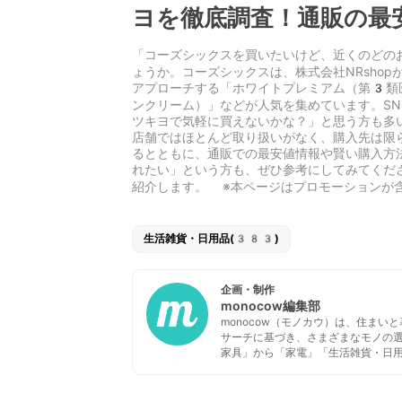
ヨを徹底調査！通販の最
「コーズシックスを買いたいけど、近くのどの
ょうか。コーズシックスは、
株式会社NRsho
アプローチする「ホワイトプレミアム（第3類
ンクリーム）」などが人気を集めています。S
ツキヨで気軽に買えないかな？」と思う方も多
店舗ではほとんど取り扱いがなく
、購入先は限
るとともに、通販での最安値情報や賢い購入方
れたい」という方も、ぜひ参考にしてみてくだ
紹介します。 ※本ページはプロモーションが
生活雑貨・日用品(383)
企画・制作
monocow編集部
monocow（モノカウ）は、住ま
サーチに基づき、さまざまなモノの
家具」から「家電」「生活雑貨・日