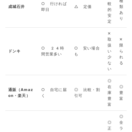
種
○ 行ければ
較
成城石井
△ 定価
類
即日
的
あ
安
り
定
✕
取
✕
扱
限
○ 24時
○ 安い場合
ドンキ
い
ら
間営業多い
も
少
れ
な
る
い
◎
在
◎
通販（Amaz
○ 自宅に届
◎ 比較・割
庫
豊
on・楽天）
く
引可
豊
富
富
◎
◎
全
正
ラ