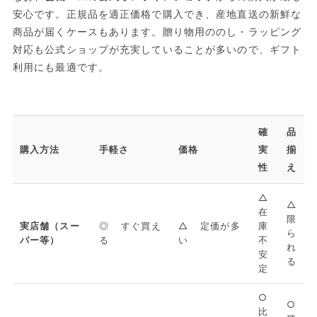
安心です。正規品を適正価格で購入でき、産地直送の新鮮な
商品が届くケースもあります。贈り物用ののし・ラッピング
対応も公式ショップが充実していることが多いので、ギフト
利用にも最適です。
確
品
購入方法
手軽さ
価格
実
揃
性
え
△
△
在
限
実店舗（スー
◎ すぐ買え
△ 定価が多
庫
ら
パー等）
る
い
不
れ
安
る
定
○
○
比