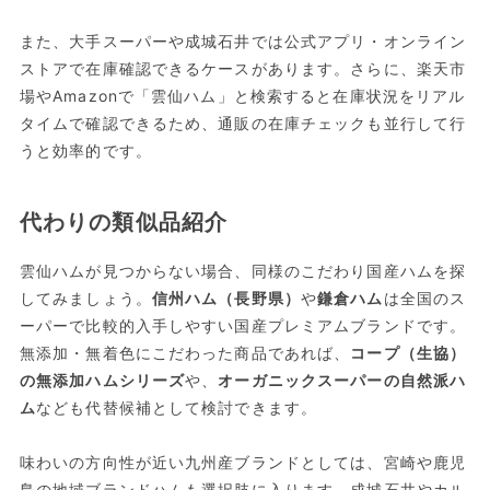
また、大手スーパーや成城石井では公式アプリ・オンライン
ストアで在庫確認できるケースがあります。さらに、楽天市
場やAmazonで「雲仙ハム」と検索すると在庫状況をリアル
タイムで確認できるため、通販の在庫チェックも並行して行
うと効率的です。
代わりの類似品紹介
雲仙ハムが見つからない場合、同様のこだわり国産ハムを探
してみましょう。
信州ハム（長野県）
や
鎌倉ハム
は全国のス
ーパーで比較的入手しやすい国産プレミアムブランドです。
無添加・無着色にこだわった商品であれば、
コープ（生協）
の無添加ハムシリーズ
や、
オーガニックスーパーの自然派ハ
ム
なども代替候補として検討できます。
味わいの方向性が近い九州産ブランドとしては、宮崎や鹿児
島の地域ブランドハムも選択肢に入ります。成城石井やカル