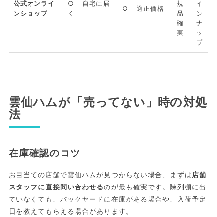
公式オンライ
○ 自宅に届
規
イ
○ 適正価格
ンショップ
く
品
ン
確
ナ
実
ッ
プ
雲仙ハムが「売ってない」時の対処
法
在庫確認のコツ
お目当ての店舗で雲仙ハムが見つからない場合、まずは
店舗
スタッフに直接問い合わせる
のが最も確実です。陳列棚に出
ていなくても、バックヤードに在庫がある場合や、入荷予定
日を教えてもらえる場合があります。