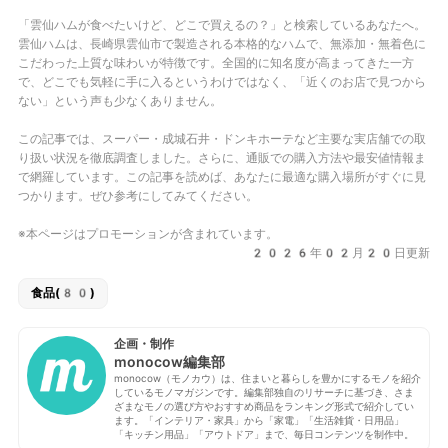
「雲仙ハムが食べたいけど、どこで買えるの？」と検索しているあなたへ。
雲仙ハムは、長崎県雲仙市で製造される本格的なハムで、無添加・無着色に
こだわった上質な味わいが特徴です。全国的に知名度が高まってきた一方
で、どこでも気軽に手に入るというわけではなく、「近くのお店で見つから
ない」という声も少なくありません。
この記事では、スーパー・成城石井・ドンキホーテなど主要な実店舗での取
り扱い状況を徹底調査しました。さらに、通販での購入方法や最安値情報ま
で網羅しています。この記事を読めば、あなたに最適な購入場所がすぐに見
つかります。ぜひ参考にしてみてください。
※本ページはプロモーションが含まれています。
2026年02月20日更新
食品(80)
企画・制作
monocow編集部
monocow（モノカウ）は、住まいと暮らしを豊かにするモノを紹介
しているモノマガジンです。編集部独自のリサーチに基づき、さま
ざまなモノの選び方やおすすめ商品をランキング形式で紹介してい
ます。「インテリア・家具」から「家電」「生活雑貨・日用品」
「キッチン用品」「アウトドア」まで、毎日コンテンツを制作中。