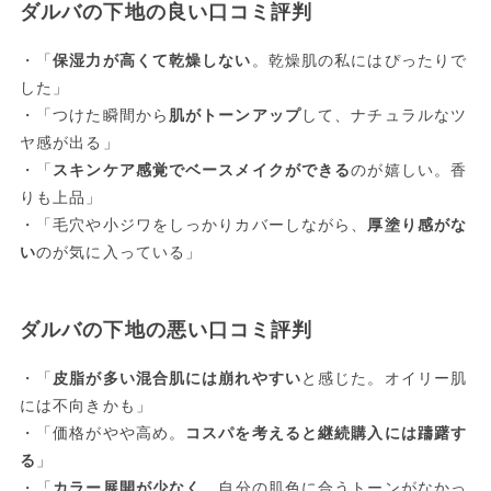
ダルバの下地の良い口コミ評判
・「
保湿力が高くて乾燥しない
。乾燥肌の私にはぴったりで
した」
・「つけた瞬間から
肌がトーンアップ
して、ナチュラルなツ
ヤ感が出る」
・「
スキンケア感覚でベースメイクができる
のが嬉しい。香
りも上品」
・「毛穴や小ジワをしっかりカバーしながら、
厚塗り感がな
い
のが気に入っている」
ダルバの下地の悪い口コミ評判
・「
皮脂が多い混合肌には崩れやすい
と感じた。オイリー肌
には不向きかも」
・「価格がやや高め。
コスパを考えると継続購入には躊躇す
る
」
・「
カラー展開が少なく
、自分の肌色に合うトーンがなかっ