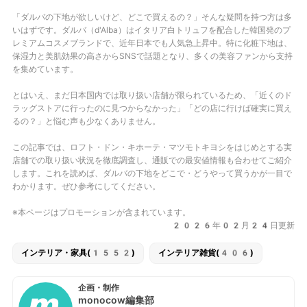
「ダルバの下地が欲しいけど、どこで買えるの？」そんな疑問を持つ方は多
いはずです。ダルバ（d'Alba）はイタリア白トリュフを配合した韓国発のプ
レミアムコスメブランドで、近年日本でも人気急上昇中。特に化粧下地は、
保湿力と美肌効果の高さからSNSで話題となり、多くの美容ファンから支持
を集めています。
とはいえ、まだ日本国内では取り扱い店舗が限られているため、「近くのド
ラッグストアに行ったのに見つからなかった」「どの店に行けば確実に買え
るの？」と悩む声も少なくありません。
この記事では、
ロフト・ドン・キホーテ・マツモトキヨシ
をはじめとする実
店舗での取り扱い状況を徹底調査し、通販での最安値情報も合わせてご紹介
します。これを読めば、ダルバの下地をどこで・どうやって買うかが一目で
わかります。ぜひ参考にしてください。
※本ページはプロモーションが含まれています。
2026年02月24日更新
インテリア・家具(1552)
インテリア雑貨(406)
企画・制作
monocow編集部