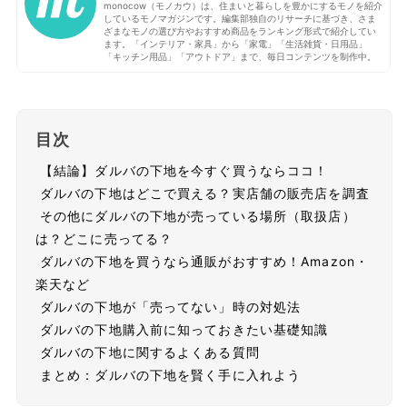
monocow（モノカウ）は、住まいと暮らしを豊かにするモノを紹介
しているモノマガジンです。編集部独自のリサーチに基づき、さま
ざまなモノの選び方やおすすめ商品をランキング形式で紹介してい
ます。「インテリア・家具」から「家電」「生活雑貨・日用品」
「キッチン用品」「アウトドア」まで、毎日コンテンツを制作中。
目次
【結論】ダルバの下地を今すぐ買うならココ！
ダルバの下地はどこで買える？実店舗の販売店を調査
その他にダルバの下地が売っている場所（取扱店）
は？どこに売ってる？
ダルバの下地を買うなら通販がおすすめ！Amazon・
楽天など
ダルバの下地が「売ってない」時の対処法
ダルバの下地購入前に知っておきたい基礎知識
ダルバの下地に関するよくある質問
まとめ：ダルバの下地を賢く手に入れよう