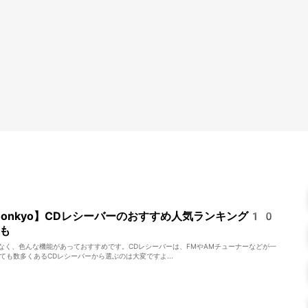
・onkyo】CDレシーバーのおすすめ人気ランキング10
も
でなく、色んな機能があっておすすめです。CDレシーバーは、FMやAMチューナーなどが一
も数多くあるCDレシーバーから選ぶのは大変ですよ...