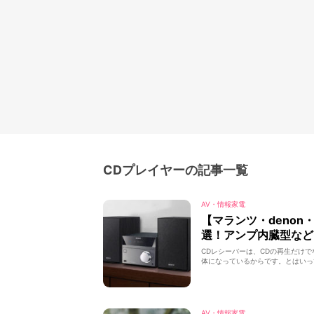
CDプレイヤーの記事一覧
AV・情報家電
【マランツ・denon
選！アンプ内臓型など
CDレシーバーは、CDの再生だけ
体になっているからです。とはいって
AV・情報家電