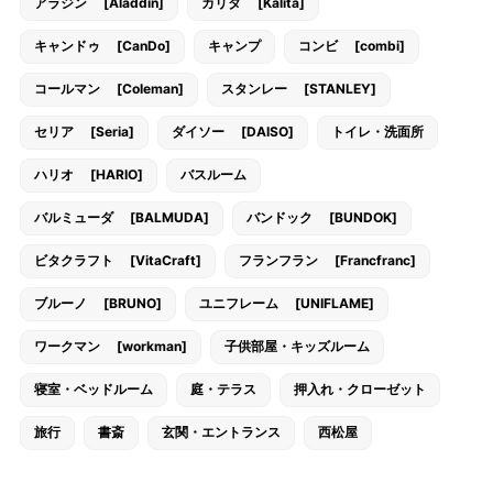
アラジン [Aladdin]
カリタ [Kalita]
キャンドゥ [CanDo]
キャンプ
コンビ [combi]
コールマン [Coleman]
スタンレー [STANLEY]
セリア [Seria]
ダイソー [DAISO]
トイレ・洗面所
ハリオ [HARIO]
バスルーム
バルミューダ [BALMUDA]
バンドック [BUNDOK]
ビタクラフト [VitaCraft]
フランフラン [Francfranc]
ブルーノ [BRUNO]
ユニフレーム [UNIFLAME]
ワークマン [workman]
子供部屋・キッズルーム
寝室・ベッドルーム
庭・テラス
押入れ・クローゼット
旅行
書斎
玄関・エントランス
西松屋