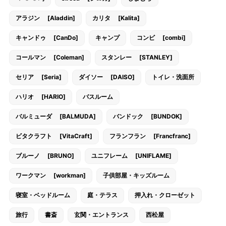
アラジン [Aladdin]
カリタ [Kalita]
キャンドゥ [CanDo]
キャンプ
コンビ [combi]
コールマン [Coleman]
スタンレー [STANLEY]
セリア [Seria]
ダイソー [DAISO]
トイレ・洗面所
ハリオ [HARIO]
バスルーム
バルミューダ [BALMUDA]
バンドック [BUNDOK]
ビタクラフト [VitaCraft]
フランフラン [Francfranc]
ブルーノ [BRUNO]
ユニフレーム [UNIFLAME]
ワークマン [workman]
子供部屋・キッズルーム
寝室・ベッドルーム
庭・テラス
押入れ・クローゼット
旅行
書斎
玄関・エントランス
西松屋