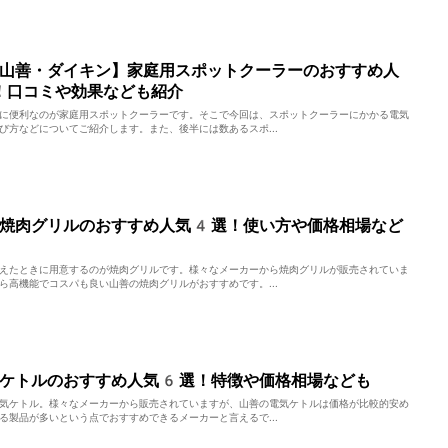
山善・ダイキン】家庭用スポットクーラーのおすすめ人
！口コミや効果なども紹介
に便利なのが家庭用スポットクーラーです。そこで今回は、スポットクーラーにかかる電気
び方などについてご紹介します。また、後半には数あるスポ...
の焼肉グリルのおすすめ人気4選！使い方や価格相場など
えたときに用意するのが焼肉グリルです。様々なメーカーから焼肉グリルが販売されていま
ら高機能でコスパも良い山善の焼肉グリルがおすすめです。...
のケトルのおすすめ人気6選！特徴や価格相場なども
気ケトル。様々なメーカーから販売されていますが、山善の電気ケトルは価格が比較的安め
る製品が多いという点でおすすめできるメーカーと言えるで...