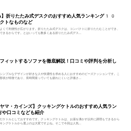
EA】折りたたみ式デスクのおすすめ人気ランキング10
クトなものなど
よくて利便性が広がります。折りたたみ式デスクは、コンパクトに折りたたむことができ、
できるからです。とはいっても数多くある折りたたみ式デス...
フィットするソファを徹底解説！口コミや評判を分析し
シンプルなデザインが好きな人や快適性を求める人におすすめのビーズクッションです。こ
形状が特徴であり、長時間座っていても疲れにくいと評価さ...
ヤマ・カインズ】クッキングケトルのおすすめ人気ラン
方や口コミなども紹介
だケトルとしておすすめです。クッキングケトルは、お湯を沸かす以外に調理もできるから
キングケトルから選ぶのは大変ですよね。そこで今回は人気...