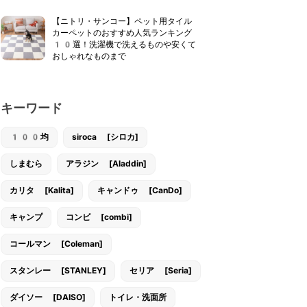
【ニトリ・サンコー】ペット用タイル
カーペットのおすすめ人気ランキング
10選！洗濯機で洗えるものや安くて
おしゃれなものまで
キーワード
100均
siroca [シロカ]
しまむら
アラジン [Aladdin]
カリタ [Kalita]
キャンドゥ [CanDo]
キャンプ
コンビ [combi]
コールマン [Coleman]
スタンレー [STANLEY]
セリア [Seria]
ダイソー [DAISO]
トイレ・洗面所