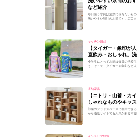
洗いやすい水筒のお
など紹介
毎日使う水筒は清潔に保ちたいもの
洗いやすい設計の水筒です。広口タ
キッチン用品
【タイガー・象印が
直飲み・おしゃれ。洗
小学生にとって水筒は毎日の学校生
う。そこで、タイガーや象印など人
収納家具
【ニトリ・山善・カ
しゃれなものやキャス
部屋のデッドスペースに利用できる
から通販サイトでも人気がある本棚
インテリア雑貨