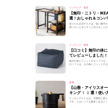
インテリア・家具
【無印・ニトリ・IK
選！おしゃれ＆コンパ
折りたたみ式デスクは、使い勝手が
使いたいときにサッと広げることが
インテリア・家具
【口コミ】無印の体に
てレビューしました！
無印の体にフィットするソファは、
のソファは、人の体にフィットする
家電
【山善・アイリスオー
キング10選！使い
クッキングケトルは、万能性に富ん
です。とはいっても数多くあるクッ