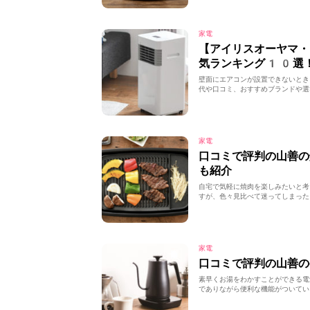
家電
【アイリスオーヤマ・
気ランキング10選
壁面にエアコンが設置できないとき
代や口コミ、おすすめブランドや選
家電
口コミで評判の山善
も紹介
自宅で気軽に焼肉を楽しみたいと考
すが、色々見比べて迷ってしまった
家電
口コミで評判の山善
素早くお湯をわかすことができる電
でありながら便利な機能がついてい