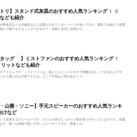
ニトリ】スタンド式灰皿のおすすめ人気ランキング10
なども紹介
や飲食店など公共施設などに設置がされているイメージが強いですが、最近では個人で使用
個人で購入をすることができるので、気軽に自宅に設置がで...
スタッグ 】ミストファンのおすすめ人気ランキング1
メリットなども紹介
のアイテムです。ミストファンは、風とともにミストの力で周囲を涼しくできるからです。
ンから選ぶのは大変ですよね。そこで今回は人気のあるミス...
・山善・ソニー】手元スピーカーのおすすめ人気ランキ
向けなど
いて使用するスピーカーです。テレビの音がしっかりと聞き取りやすくなりますので、音量
ます。様々な用途で使いやすいスピーカーですが、数多くの...