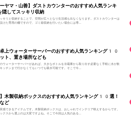
ーヤマ・山善】ダストカウンターのおすすめ人気ランキ
を隠してスッキリ収納
ッキリと収納することで、空間が広々となり生活感も出なくなります。ダストカウンターは
設けた専用の棚ですので、ゴミ箱収納を行いたい場合には導...
】卓上ウォーターサーバーのおすすめ人気ランキング10
ット、置き場所なども
のウォーターサーバーがあれば、大きなボトルを冷蔵庫から取り出す必要なく手軽に水が飲
キッチンまで行かなくてもいつでも吸水可能です。そこで今...
善】木製収納ボックスのおすすめ人気ランキング10選！
など
実感できるアイテムです。木製収納ボックスは、おしゃれでインテリア映えするからです。
ックスから選ぶのは大変ですよね。そこで今回は人気のある...