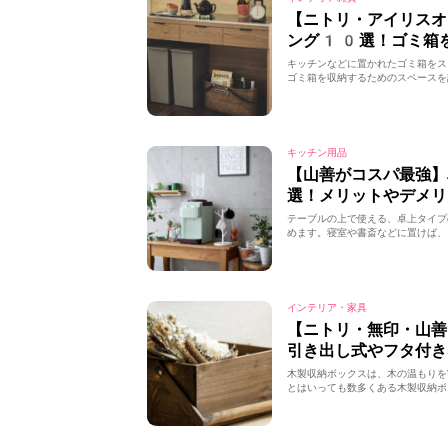
【ニトリ・アイリスオ
ング10選！ゴミ箱
キッチンなどに置かれたゴミ箱をス
ゴミ箱を収納するためのスペースを
キッチン用品
【山善がコスパ最強
選！メリットやデメリ
テーブルの上で使える、卓上タイプ
めます。寝室や書斎などに置けば、
インテリア・家具
【ニトリ・無印・山
引き出し式やフタ付き
木製収納ボックスは、木の温もりを
とはいっても数多くある木製収納ボ