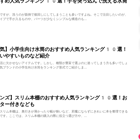
すすめ人気ランキング10選！手を突っ込んで洗える水筒
ですが、洗うのが面倒で後回しにしてしまうことも多いですよね。そこで注目したいのが、
イプで手が入るものや、パーツが少なくシンプルな構造のも...
人気】小学生向け水筒のおすすめ人気ランキング10選！
いやすいものなど紹介
活に欠かせないアイテムです。しかし、種類が豊富で選ぶのに迷ってしまう方も多いでしょ
気ブランドの小学生向け水筒をランキング形式でご紹介しま...
インズ】スリム本棚のおすすめ人気ランキング10選！お
ター付きなども
スリム本棚は、奥行きが薄かったり幅が狭いなど、邪魔にならずにきれいに本を整理できる
です。ここでは、スリム本棚の購入の際に役立つ選び方や、...