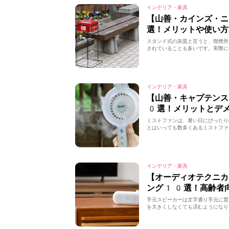
インテリア・家具
【山善・カインズ・
選！メリットや使い方
スタンド式の灰皿と言うと、喫煙所
されていることも多いです。実際に
インテリア・家具
【山善・キャプテン
0選！メリットとデ
ミストファンは、暑い日にぴったり
とはいっても数多くあるミストファ
インテリア・家具
【オーディオテクニカ
ング10選！高齢者
手元スピーカーは文字通り手元に置
を大きくしなくても済むようになり