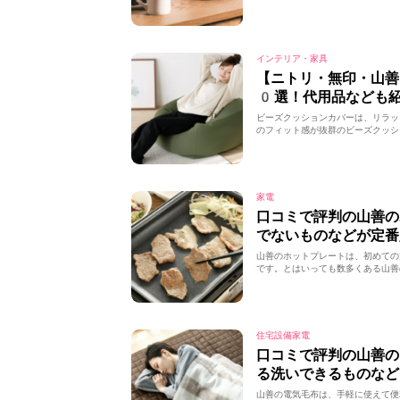
インテリア・家具
【ニトリ・無印・山
0選！代用品なども
ビーズクッションカバーは、リラッ
のフィット感が抜群のビーズクッシ
家電
口コミで評判の山善
でないものなどが定番
山善のホットプレートは、初めての
です。とはいっても数多くある山善
住宅設備家電
口コミで評判の山善
る洗いできるものなど
山善の電気毛布は、手軽に使えて便