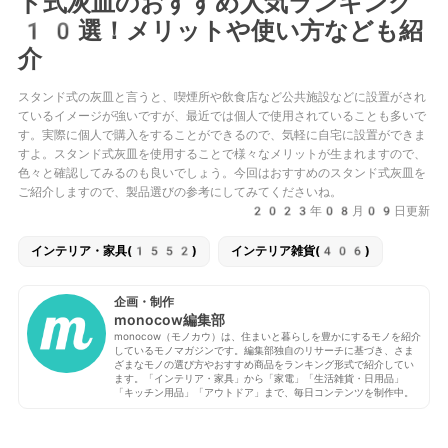
ド式灰皿のおすすめ人気ランキング
10選！メリットや使い方なども紹
介
スタンド式の灰皿と言うと、喫煙所や飲食店など公共施設などに設置がされ
ているイメージが強いですが、最近では個人で使用されていることも多いで
す。実際に個人で購入をすることができるので、気軽に自宅に設置ができま
すよ。スタンド式灰皿を使用することで様々なメリットが生まれますので、
色々と確認してみるのも良いでしょう。今回はおすすめのスタンド式灰皿を
ご紹介しますので、製品選びの参考にしてみてくださいね。
2023年08月09日更新
インテリア・家具(1552)
インテリア雑貨(406)
企画・制作
monocow編集部
monocow（モノカウ）は、住まいと暮らしを豊かにするモノを紹介
しているモノマガジンです。編集部独自のリサーチに基づき、さま
ざまなモノの選び方やおすすめ商品をランキング形式で紹介してい
ます。「インテリア・家具」から「家電」「生活雑貨・日用品」
「キッチン用品」「アウトドア」まで、毎日コンテンツを制作中。