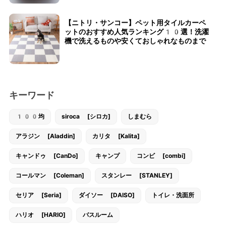
【ニトリ・サンコー】ペット用タイルカーペ
ットのおすすめ人気ランキング10選！洗濯
機で洗えるものや安くておしゃれなものまで
キーワード
100均
siroca [シロカ]
しまむら
アラジン [Aladdin]
カリタ [Kalita]
キャンドゥ [CanDo]
キャンプ
コンビ [combi]
コールマン [Coleman]
スタンレー [STANLEY]
セリア [Seria]
ダイソー [DAISO]
トイレ・洗面所
ハリオ [HARIO]
バスルーム