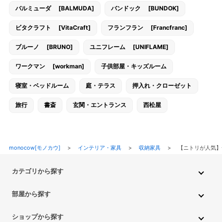
バルミューダ [BALMUDA]
バンドック [BUNDOK]
ビタクラフト [VitaCraft]
フランフラン [Francfranc]
ブルーノ [BRUNO]
ユニフレーム [UNIFLAME]
ワークマン [workman]
子供部屋・キッズルーム
寝室・ベッドルーム
庭・テラス
押入れ・クローゼット
旅行
書斎
玄関・エントランス
西松屋
monocow[モノカウ]
>
インテリア・家具
>
収納家具
>
【ニトリが人気】
カテゴリから探す
インテリア・家具
家電
キッチン用品
生活雑貨・用品
部屋から探す
PC・スマホ・通信
DIY・ガーデニング
ファッション
キッチン・ダイニングルーム
リビングルーム
キッチン用品
ショップから探す
ペット用品
ベビー・キッズ
車・バイク
趣味・ホビー