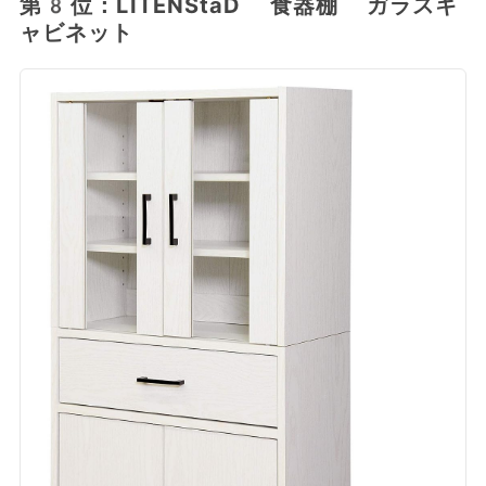
第8位：LITENStaD 食器棚 ガラスキ
ャビネット