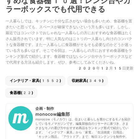
すめな食器棚10選！レンジ台やカ
ラーボックスでも代用できる
一人暮らしでは、キッチンに十分な広さがない場合も多いため、食器棚を置
きたいと思っても、スペースが確保できないという方も多いはす。しかし、
最近ではコンパクトでおしゃれな一人暮らしの方におすすめな食器棚はたく
さん販売されています。特に人気なのはニトリの一人暮らし向けのコンパク
トな食器棚です。また一人暮らしに食器棚がそもそも必要なのかどうか迷っ
ている方も多いはず。そこで今回は、一人暮らしの方におすすめ食器棚をラ
ンキング形式で紹介します。食器棚ではないレンジ台やカラーボックスなど
で代用する方法も紹介します。ぜひ、参考にしてみてくださいね。
2020年12月15日更新
インテリア・家具(1552)
収納家具(349)
食器棚(22)
企画・制作
monocow編集部
monocow（モノカウ）は、住まいと暮らしを豊かにするモノを紹介
しているモノマガジンです。編集部独自のリサーチに基づき、さま
ざまなモノの選び方やおすすめ商品をランキング形式で紹介してい
ます。「インテリア・家具」から「家電」「生活雑貨・日用品」
「キッチン用品」「アウトドア」まで、毎日コンテンツを制作中。