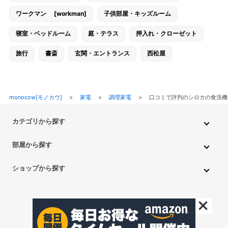
ワークマン [workman]
子供部屋・キッズルーム
寝室・ベッドルーム
庭・テラス
押入れ・クローゼット
旅行
書斎
玄関・エントランス
西松屋
monocow[モノカウ]
>
家電
>
調理家電
>
口コミで評判のシロカの食洗機
カテゴリから探す
インテリア・家具
家電
キッチン用品
生活雑貨・用品
部屋から探す
PC・スマホ・通信
DIY・ガーデニング
ファッション
キッチン・ダイニングルーム
リビングルーム
キッチン用品
ショップから探す
ペット用品
ベビー・キッズ
車・バイク
趣味・ホビー
子供部屋・キッズルーム
寝室・ベッドルーム
書斎
ニトリ
無印良品
IKEA
フランフラン
CAINZ
DAISO
食品
不用品回収・買取
トイレ・洗面所
バスルーム
押入れ・クローゼット
セリア
玄関・エントランス
庭・テラス/a>
一人暮らし
アイリスオーヤマ
しまむら
西松屋
CanDo
©monocow All Rights Reserved.