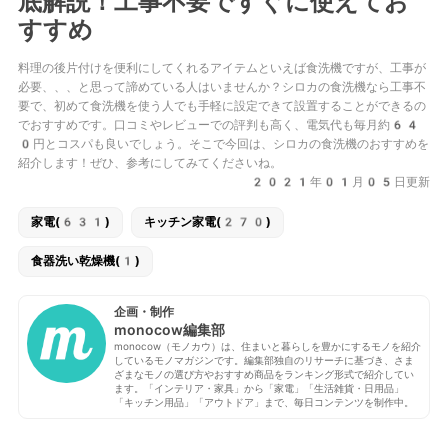
底解説！工事不要ですぐに使えてお
すすめ
料理の後片付けを便利にしてくれるアイテムといえば食洗機ですが、工事が
必要、、、と思って諦めている人はいませんか？シロカの食洗機なら工事不
要で、初めて食洗機を使う人でも手軽に設定できて設置することができるの
でおすすめです。口コミやレビューでの評判も高く、電気代も毎月約64
0円とコスパも良いでしょう。そこで今回は、シロカの食洗機のおすすめを
紹介します！ぜひ、参考にしてみてくださいね。
2021年01月05日更新
家電(631)
キッチン家電(270)
食器洗い乾燥機(1)
企画・制作
monocow編集部
monocow（モノカウ）は、住まいと暮らしを豊かにするモノを紹介
しているモノマガジンです。編集部独自のリサーチに基づき、さま
ざまなモノの選び方やおすすめ商品をランキング形式で紹介してい
ます。「インテリア・家具」から「家電」「生活雑貨・日用品」
「キッチン用品」「アウトドア」まで、毎日コンテンツを制作中。