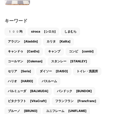
キーワード
100均
siroca [シロカ]
しまむら
アラジン [Aladdin]
カリタ [Kalita]
キャンドゥ [CanDo]
キャンプ
コンビ [combi]
コールマン [Coleman]
スタンレー [STANLEY]
セリア [Seria]
ダイソー [DAISO]
トイレ・洗面所
ハリオ [HARIO]
バスルーム
バルミューダ [BALMUDA]
バンドック [BUNDOK]
ビタクラフト [VitaCraft]
フランフラン [Francfranc]
ブルーノ [BRUNO]
ユニフレーム [UNIFLAME]