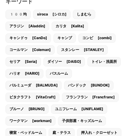
キーワード
100均
siroca [シロカ]
しまむら
アラジン [Aladdin]
カリタ [Kalita]
キャンドゥ [CanDo]
キャンプ
コンビ [combi]
コールマン [Coleman]
スタンレー [STANLEY]
セリア [Seria]
ダイソー [DAISO]
トイレ・洗面所
ハリオ [HARIO]
バスルーム
バルミューダ [BALMUDA]
バンドック [BUNDOK]
ビタクラフト [VitaCraft]
フランフラン [Francfranc]
ブルーノ [BRUNO]
ユニフレーム [UNIFLAME]
ワークマン [workman]
子供部屋・キッズルーム
寝室・ベッドルーム
庭・テラス
押入れ・クローゼット