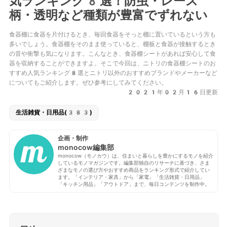
気ランキング8選！防虫・レース
柄・透明など種類が豊富でずれない
食器棚に食器を片付けるとき、毎回食器をそっと棚に置いているという方も
多いでしょう。食器棚をそのまま使っていると、棚板と食器が接触するとき
の音や衝撃も気になります。こんなとき、食器棚シートがあれば安心して食
器を収納することができますよ。そこで今回は、ニトリの食器棚シートのお
すすめ人気ランキング8選とニトリ以外のおすすめブランドやメーカーなど
についてもご紹介します。ぜひ参考にしてみてください。
2021年02月16日更新
生活雑貨・日用品(383)
企画・制作
monocow編集部
monocow（モノカウ）は、住まいと暮らしを豊かにするモノを紹介
しているモノマガジンです。編集部独自のリサーチに基づき、さま
ざまなモノの選び方やおすすめ商品をランキング形式で紹介してい
ます。「インテリア・家具」から「家電」「生活雑貨・日用品」
「キッチン用品」「アウトドア」まで、毎日コンテンツを制作中。