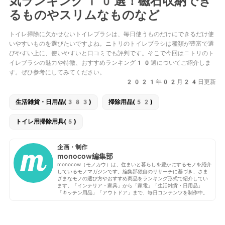
気ランキング10選！磁石収納でき
るものやスリムなものなど
トイレ掃除に欠かせないトイレブラシは、毎日使うものだけにできるだけ使
いやすいものを選びたいですよね。ニトリのトイレブラシは種類が豊富で選
びやすい上に、使いやすいと口コミでも評判です。そこで今回はニトリのト
イレブラシの魅力や特徴、おすすめランキング10選についてご紹介しま
す。ぜひ参考にしてみてください。
2021年02月24日更新
生活雑貨・日用品(383)
掃除用品(52)
トイレ用掃除用具(5)
企画・制作
monocow編集部
monocow（モノカウ）は、住まいと暮らしを豊かにするモノを紹介
しているモノマガジンです。編集部独自のリサーチに基づき、さま
ざまなモノの選び方やおすすめ商品をランキング形式で紹介してい
ます。「インテリア・家具」から「家電」「生活雑貨・日用品」
「キッチン用品」「アウトドア」まで、毎日コンテンツを制作中。