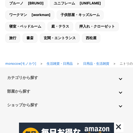
ブルーノ [BRUNO]
ユニフレーム [UNIFLAME]
ワークマン [workman]
子供部屋・キッズルーム
寝室・ベッドルーム
庭・テラス
押入れ・クローゼット
旅行
書斎
玄関・エントランス
西松屋
monocow[モノカウ]
>
生活雑貨・日用品
>
日用品・生活雑貨
>
ニトリの
カテゴリから探す
インテリア・家具
家電
キッチン用品
生活雑貨・用品
部屋から探す
PC・スマホ・通信
DIY・ガーデニング
ファッション
キッチン・ダイニングルーム
リビングルーム
キッチン用品
ショップから探す
ペット用品
ベビー・キッズ
車・バイク
趣味・ホビー
子供部屋・キッズルーム
寝室・ベッドルーム
書斎
ニトリ
無印良品
IKEA
フランフラン
CAINZ
DAISO
食品
不用品回収・買取
トイレ・洗面所
バスルーム
押入れ・クローゼット
セリア
玄関・エントランス
庭・テラス/a>
一人暮らし