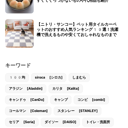
すくてくっつかないものや代用品も紹介
【ニトリ・サンコー】ペット用タイルカーペ
ットのおすすめ人気ランキング10選！洗濯
機で洗えるものや安くておしゃれなものまで
キーワード
100均
siroca [シロカ]
しまむら
アラジン [Aladdin]
カリタ [Kalita]
キャンドゥ [CanDo]
キャンプ
コンビ [combi]
コールマン [Coleman]
スタンレー [STANLEY]
セリア [Seria]
ダイソー [DAISO]
トイレ・洗面所