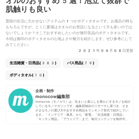
オルのおすすめ5選！泡立て抜群で
肌触りも良い
普段の生活に欠かせないアイテムの1つがボディタオルです。お風呂の時も
もちろんですが、とくに夏場はタオルのお世話になるという方も多いのでは
ないでしょうか？そこでおすすめしたいのが無印良品のボディタオルです。
今回は無印のボディタオルの心地よさや魅力を紹介します。ぜひ参考にして
みてください。
2021年04月08日更新
生活雑貨・日用品(383)
バス用品(79)
ボディタオル(10)
企画・制作
monocow編集部
monocow（モノカウ）は、住まいと暮らしを豊かにするモノを紹介
しているモノマガジンです。編集部独自のリサーチに基づき、さま
ざまなモノの選び方やおすすめ商品をランキング形式で紹介してい
ます。「インテリア・家具」から「家電」「生活雑貨・日用品」
「キッチン用品」「アウトドア」まで、毎日コンテンツを制作中。