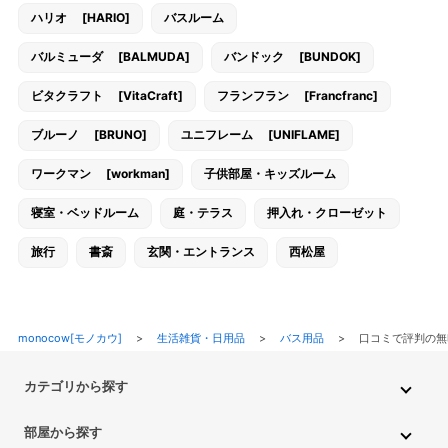
ハリオ [HARIO]
バスルーム
バルミューダ [BALMUDA]
バンドック [BUNDOK]
ビタクラフト [VitaCraft]
フランフラン [Francfranc]
ブルーノ [BRUNO]
ユニフレーム [UNIFLAME]
ワークマン [workman]
子供部屋・キッズルーム
寝室・ベッドルーム
庭・テラス
押入れ・クローゼット
旅行
書斎
玄関・エントランス
西松屋
monocow[モノカウ]
>
生活雑貨・日用品
>
バス用品
>
口コミで評判の無
カテゴリから探す
インテリア・家具
家電
キッチン用品
生活雑貨・用品
部屋から探す