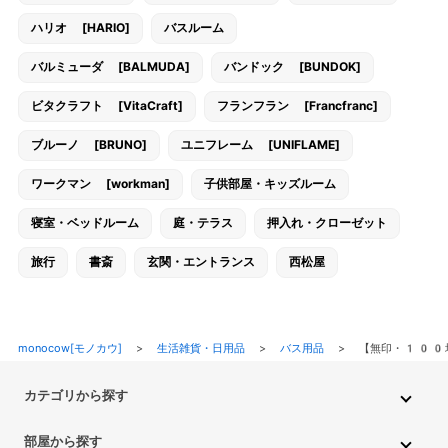
ハリオ [HARIO]
バスルーム
バルミューダ [BALMUDA]
バンドック [BUNDOK]
ビタクラフト [VitaCraft]
フランフラン [Francfranc]
ブルーノ [BRUNO]
ユニフレーム [UNIFLAME]
ワークマン [workman]
子供部屋・キッズルーム
寝室・ベッドルーム
庭・テラス
押入れ・クローゼット
旅行
書斎
玄関・エントランス
西松屋
monocow[モノカウ]
>
生活雑貨・日用品
>
バス用品
>
【無印・100
カテゴリから探す
インテリア・家具
家電
キッチン用品
生活雑貨・用品
部屋から探す