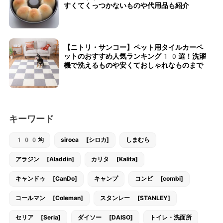
すくてくっつかないものや代用品も紹介
【ニトリ・サンコー】ペット用タイルカーペ
ットのおすすめ人気ランキング10選！洗濯
機で洗えるものや安くておしゃれなものまで
キーワード
100均
siroca [シロカ]
しまむら
アラジン [Aladdin]
カリタ [Kalita]
キャンドゥ [CanDo]
キャンプ
コンビ [combi]
コールマン [Coleman]
スタンレー [STANLEY]
セリア [Seria]
ダイソー [DAISO]
トイレ・洗面所