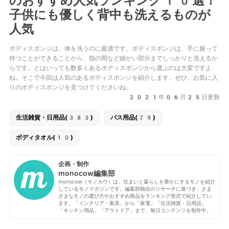
のおすすめ人気ランキング10選！
子供にも優しく背中も洗えるものが
人気
ボディスポンジは、体を洗うのに最適です。ボディスポンジは、手に握って
持つことができることから、指の間など細かい部分までしっかりと洗えるか
らです。とはいっても数多くあるボディスポンジから選ぶのは大変ですよ
ね。そこで今回は人気のあるボディスポンジを紹介します。ぜひ、お気に入
りのボディスポンジを見つけてくださいね。
2021年06月25日更新
生活雑貨・日用品(383)
バス用品(79)
ボディタオル(10)
企画・制作
monocow編集部
monocow（モノカウ）は、住まいと暮らしを豊かにするモノを紹介
しているモノマガジンです。編集部独自のリサーチに基づき、さま
ざまなモノの選び方やおすすめ商品をランキング形式で紹介してい
ます。「インテリア・家具」から「家電」「生活雑貨・日用品」
「キッチン用品」「アウトドア」まで、毎日コンテンツを制作中。