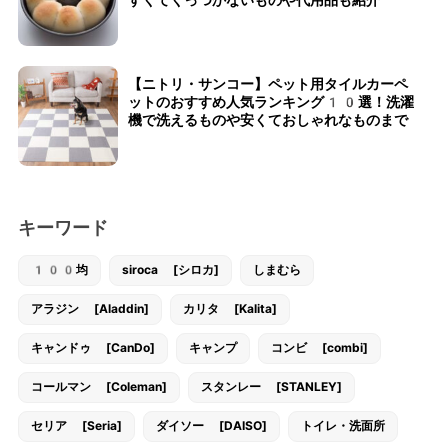
すくてくっつかないものや代用品も紹介
【ニトリ・サンコー】ペット用タイルカーペ
ットのおすすめ人気ランキング10選！洗濯
機で洗えるものや安くておしゃれなものまで
キーワード
100均
siroca [シロカ]
しまむら
アラジン [Aladdin]
カリタ [Kalita]
キャンドゥ [CanDo]
キャンプ
コンビ [combi]
コールマン [Coleman]
スタンレー [STANLEY]
セリア [Seria]
ダイソー [DAISO]
トイレ・洗面所