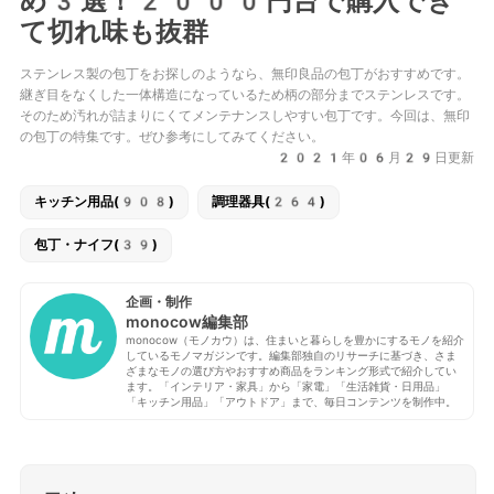
め3選！2000円台で購入でき
て切れ味も抜群
ステンレス製の包丁をお探しのようなら、無印良品の包丁がおすすめです。
継ぎ目をなくした一体構造になっているため柄の部分までステンレスです。
そのため汚れが詰まりにくてメンテナンスしやすい包丁です。今回は、無印
の包丁の特集です。ぜひ参考にしてみてください。
2021年06月29日更新
キッチン用品(908)
調理器具(264)
包丁・ナイフ(39)
企画・制作
monocow編集部
monocow（モノカウ）は、住まいと暮らしを豊かにするモノを紹介
しているモノマガジンです。編集部独自のリサーチに基づき、さま
ざまなモノの選び方やおすすめ商品をランキング形式で紹介してい
ます。「インテリア・家具」から「家電」「生活雑貨・日用品」
「キッチン用品」「アウトドア」まで、毎日コンテンツを制作中。