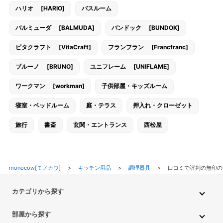
ハリオ [HARIO]
バスルーム
バルミューダ [BALMUDA]
バンドック [BUNDOK]
ビタクラフト [VitaCraft]
フランフラン [Francfranc]
ブルーノ [BRUNO]
ユニフレーム [UNIFLAME]
ワークマン [workman]
子供部屋・キッズルーム
寝室・ベッドルーム
庭・テラス
押入れ・クローゼット
旅行
書斎
玄関・エントランス
西松屋
monocow[モノカウ]
>
キッチン用品
>
調理器具
>
口コミで評判の無印
カテゴリから探す
インテリア・家具
家電
キッチン用品
生活雑貨・用品
部屋から探す