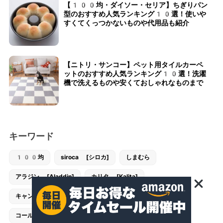
【100均・ダイソー・セリア】ちぎりパン
型のおすすめ人気ランキング10選！使いや
すくてくっつかないものや代用品も紹介
【ニトリ・サンコー】ペット用タイルカーペ
ットのおすすめ人気ランキング10選！洗濯
機で洗えるものや安くておしゃれなものまで
キーワード
100均
siroca [シロカ]
しまむら
アラジン [Aladdin]
カリタ [Kalita]
キャンドゥ [CanDo]
キャンプ
コンビ [combi]
コールマン [Coleman]
スタンレー [STANLEY]