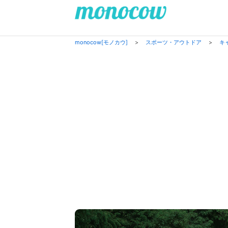
monocow[モノカウ]
>
スポーツ・アウトドア
>
キ