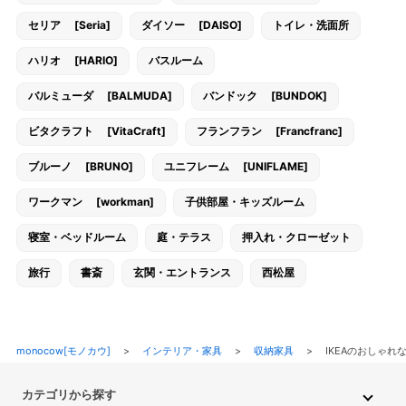
セリア [Seria]
ダイソー [DAISO]
トイレ・洗面所
ハリオ [HARIO]
バスルーム
バルミューダ [BALMUDA]
バンドック [BUNDOK]
ビタクラフト [VitaCraft]
フランフラン [Francfranc]
ブルーノ [BRUNO]
ユニフレーム [UNIFLAME]
ワークマン [workman]
子供部屋・キッズルーム
寝室・ベッドルーム
庭・テラス
押入れ・クローゼット
旅行
書斎
玄関・エントランス
西松屋
monocow[モノカウ]
>
インテリア・家具
>
収納家具
>
IKEAのおしゃ
カテゴリから探す