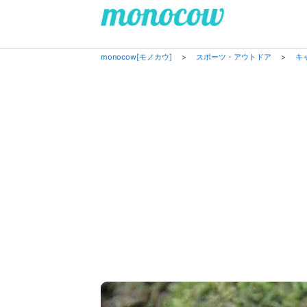
monocow[モノカウ]
>
スポーツ・アウトドア
>
キ