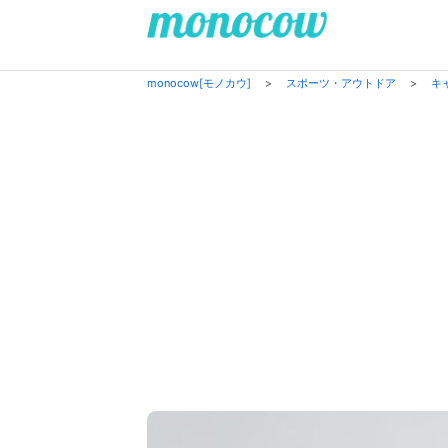
monocow[モノカウ]
>
スポーツ・アウトドア
>
キ