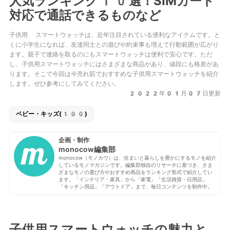
人気ランキング10選！SIMカード
対応で通話できるものなど
子供用 スマートウォッチは、近年注目されている便利なアイテムです。と
くに小学生になれば、友達同士との遊びや約束事も増えて行動範囲が広がり
ます。親子で連絡を取るのにもスマートウォッチは便利で安心です。ただ
し、子供用スマートウォッチにはさまざまな商品があり、値段にも格差があ
ります。そこで今回は今売れ筋でおすすめな子供用スマートウォッチを紹介
します。ぜひ参考にしてみてください。
2022年01月07日更新
ベビー・キッズ(100)
企画・制作
monocow編集部
monocow（モノカウ）は、住まいと暮らしを豊かにするモノを紹介
しているモノマガジンです。編集部独自のリサーチに基づき、さま
ざまなモノの選び方やおすすめ商品をランキング形式で紹介してい
ます。「インテリア・家具」から「家電」「生活雑貨・日用品」
「キッチン用品」「アウトドア」まで、毎日コンテンツを制作中。
子供用スマートウォッチの魅力と