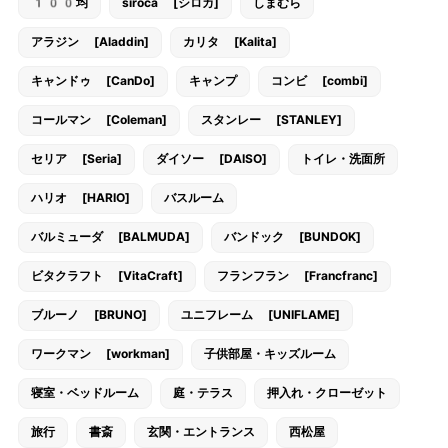
100均
siroca [シロカ]
しまむら
アラジン [Aladdin]
カリタ [Kalita]
キャンドゥ [CanDo]
キャンプ
コンビ [combi]
コールマン [Coleman]
スタンレー [STANLEY]
セリア [Seria]
ダイソー [DAISO]
トイレ・洗面所
ハリオ [HARIO]
バスルーム
バルミューダ [BALMUDA]
バンドック [BUNDOK]
ビタクラフト [VitaCraft]
フランフラン [Francfranc]
ブルーノ [BRUNO]
ユニフレーム [UNIFLAME]
ワークマン [workman]
子供部屋・キッズルーム
寝室・ベッドルーム
庭・テラス
押入れ・クローゼット
旅行
書斎
玄関・エントランス
西松屋