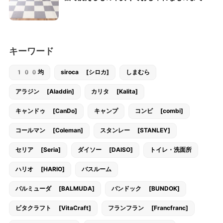
キーワード
100均
siroca [シロカ]
しまむら
アラジン [Aladdin]
カリタ [Kalita]
キャンドゥ [CanDo]
キャンプ
コンビ [combi]
コールマン [Coleman]
スタンレー [STANLEY]
セリア [Seria]
ダイソー [DAISO]
トイレ・洗面所
ハリオ [HARIO]
バスルーム
バルミューダ [BALMUDA]
バンドック [BUNDOK]
ビタクラフト [VitaCraft]
フランフラン [Francfranc]