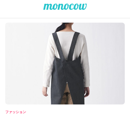
ファッション