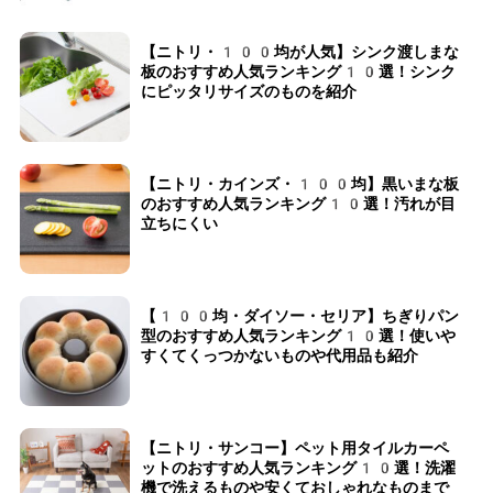
【ニトリ・100均が人気】シンク渡しまな
板のおすすめ人気ランキング10選！シンク
にピッタリサイズのものを紹介
【ニトリ・カインズ・100均】黒いまな板
のおすすめ人気ランキング10選！汚れが目
立ちにくい
【100均・ダイソー・セリア】ちぎりパン
型のおすすめ人気ランキング10選！使いや
すくてくっつかないものや代用品も紹介
【ニトリ・サンコー】ペット用タイルカーペ
ットのおすすめ人気ランキング10選！洗濯
機で洗えるものや安くておしゃれなものまで