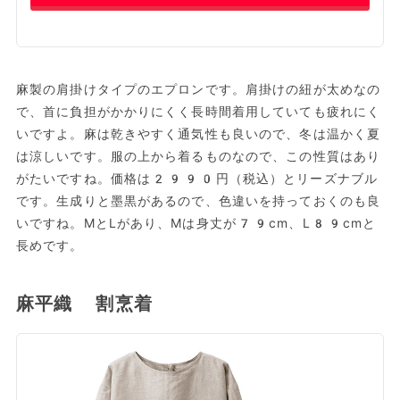
麻製の肩掛けタイプのエプロンです。肩掛けの紐が太めなの
で、首に負担がかかりにくく長時間着用していても疲れにく
いですよ。麻は乾きやすく通気性も良いので、冬は温かく夏
は涼しいです。服の上から着るものなので、この性質はあり
がたいですね。価格は2990円（税込）とリーズナブル
です。生成りと墨黒があるので、色違いを持っておくのも良
いですね。MとLがあり、Mは身丈が79cm、L89cmと
長めです。
麻平織 割烹着