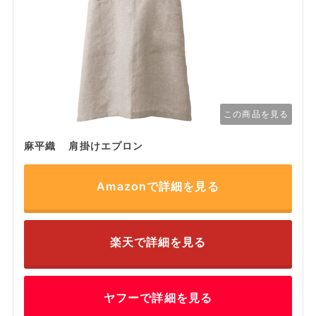
この商品を見る
麻平織 肩掛けエプロン
Amazonで詳細を見る
楽天で詳細を見る
ヤフーで詳細を見る