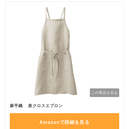
この商品を見る
麻平織 肩クロスエプロン
Amazonで詳細を見る