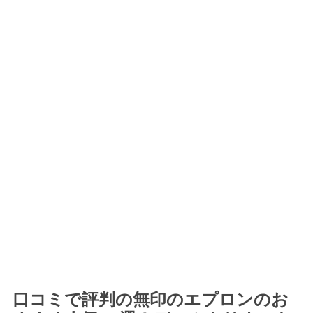
口コミで評判の無印のエプロンのお