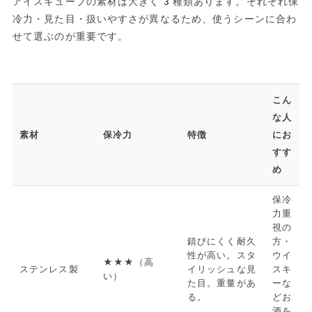
アイスキューブの素材は大きく3種類あります。それぞれ保
冷力・見た目・扱いやすさが異なるため、使うシーンに合わ
せて選ぶのが重要です。
こん
な人
素材
保冷力
特徴
にお
すす
め
保冷
力重
視の
錆びにくく耐久
方・
性が高い。スタ
ウイ
★★★（高
ステンレス製
イリッシュな見
スキ
い）
た目。重量があ
ーな
る。
どお
酒を