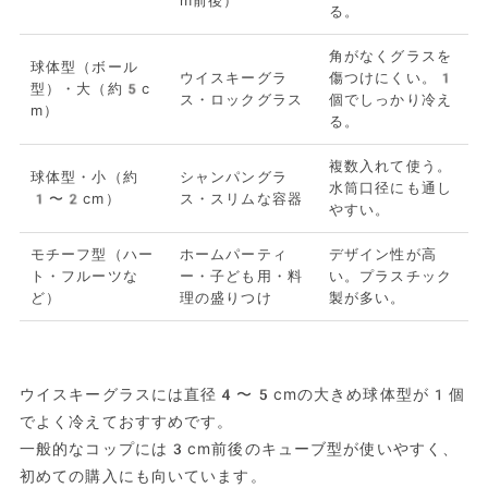
m前後）
る。
角がなくグラスを
球体型（ボール
ウイスキーグラ
傷つけにくい。1
型）・大（約5c
ス・ロックグラス
個でしっかり冷え
m）
る。
複数入れて使う。
球体型・小（約
シャンパングラ
水筒口径にも通し
1〜2cm）
ス・スリムな容器
やすい。
モチーフ型（ハー
ホームパーティ
デザイン性が高
ト・フルーツな
ー・子ども用・料
い。プラスチック
ど）
理の盛りつけ
製が多い。
ウイスキーグラスには直径4〜5cmの大きめ球体型が1個
でよく冷えておすすめです。
一般的なコップには3cm前後のキューブ型が使いやすく、
初めての購入にも向いています。