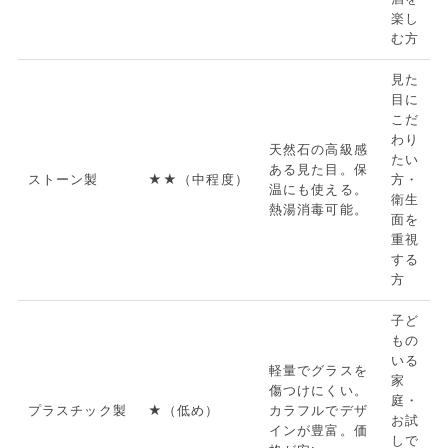
楽し
む方
見た
目に
こだ
わり
天然石の高級感
たい
ある見た目。保
ストーン製
★★（中程度）
方・
温にも使える。
衛生
熱湯消毒可能。
面を
重視
する
方
子ど
もの
いる
軽量でグラスを
家
傷つけにくい。
庭・
プラスチック製
★（低め）
カラフルでデザ
お試
インが豊富。価
しで