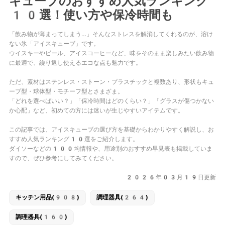
キューブのおすすめ人気ランキング
10選！使い方や保冷時間も
「飲み物が薄まってしまう…」そんなストレスを解消してくれるのが、溶け
ない氷「アイスキューブ」です。
ウイスキーやビール、アイスコーヒーなど、味をそのまま楽しみたい飲み物
に最適で、繰り返し使えるエコな点も魅力です。
ただ、素材はステンレス・ストーン・プラスチックと複数あり、形状もキュ
ーブ型・球体型・モチーフ型とさまざま。
「どれを選べばいい？」「保冷時間はどのくらい？」「グラスが傷つかない
か心配」など、初めての方には迷いが生じやすいアイテムです。
この記事では、アイスキューブの選び方を基礎からわかりやすく解説し、お
すすめ人気ランキング10選をご紹介します。
ダイソーなどの100均情報や、用途別のおすすめ早見表も掲載していま
すので、ぜひ参考にしてみてください。
2026年03月19日更新
キッチン用品(908)
調理器具(264)
調理器具(160)