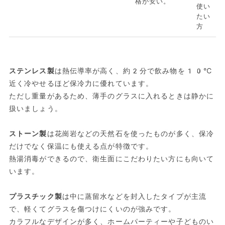
格が安い。
使い
たい
方
ステンレス製
は熱伝導率が高く、約2分で飲み物を10℃
近く冷やせるほど保冷力に優れています。
ただし重量があるため、薄手のグラスに入れるときは静かに
扱いましょう。
ストーン製
は花崗岩などの天然石を使ったものが多く、保冷
だけでなく保温にも使える点が特徴です。
熱湯消毒ができるので、衛生面にこだわりたい方にも向いて
います。
プラスチック製
は中に蒸留水などを封入したタイプが主流
で、軽くてグラスを傷つけにくいのが強みです。
カラフルなデザインが多く、ホームパーティーや子どものい