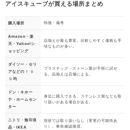
アイスキューブが買える場所まとめ
特徴・備考
購入場所
Amazon・楽
品揃えが最も豊富。比較しやすく価格も手
天・Yahoo!シ
頃なものが多い。
ョッピング
ダイソー・セリ
プラスチック・ストーン製が手軽に試せ
アなどの10
る。品揃えは店舗による。
0均
ドン・キホー
身近に購入できる。ステンレス製なども取
テ・ホームセン
り扱いがある場合がある。
ター
ニトリ・無印良
現状では取り扱いなし（変更の可能性あ
り）。事前確認推奨。
品・IKEA